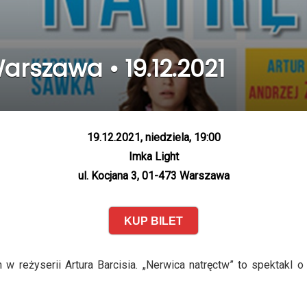
arszawa • 19.12.2021
19.12.2021, niedziela, 19:00
Imka Light
ul. Kocjana 3, 01-473 Warszawa
KUP BILET
reżyserii Artura Barcisia. „Nerwica natręctw” to spektakl o 