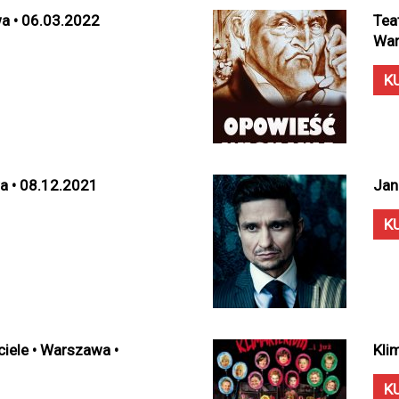
a • 06.03.2022
Tea
War
K
a • 08.12.2021
Jan
K
ciele • Warszawa •
Kli
K