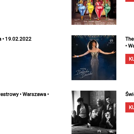
 • 19.02.2022
The
• W
K
westrowy • Warszawa •
Świ
K