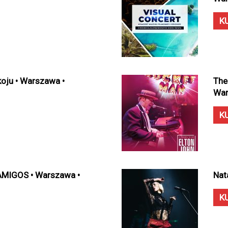
K
oju • Warszawa •
The
War
K
MIGOS • Warszawa •
Nat
K