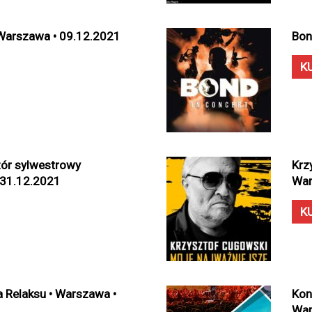
 Warszawa • 09.12.2021
Bon
K
zór sylwestrowy
Krz
 31.12.2021
War
K
a Relaksu • Warszawa •
Kon
War