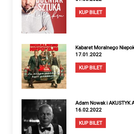
KUP BILET
Kabaret Moralnego Niepok
17.01.2022
KUP BILET
Adam Nowak i AKUSTYK A
16.02.2022
KUP BILET