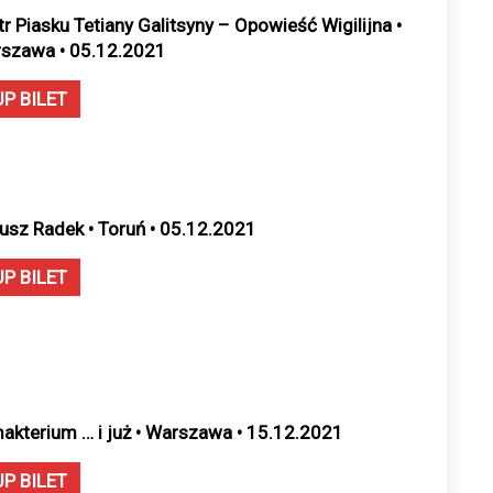
tr Piasku Tetiany Galitsyny – Opowieść Wigilijna •
szawa • 05.12.2021
UP BILET
usz Radek • Toruń • 05.12.2021
UP BILET
makterium … i już • Warszawa • 15.12.2021
UP BILET