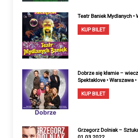
Teatr Baniek Mydlanych •
KUP BILET
Dobrze się kłamie – wiec
Spektaklove • Warszawa •
KUP BILET
Grzegorz Dolniak – Sztuk
01.03.2022