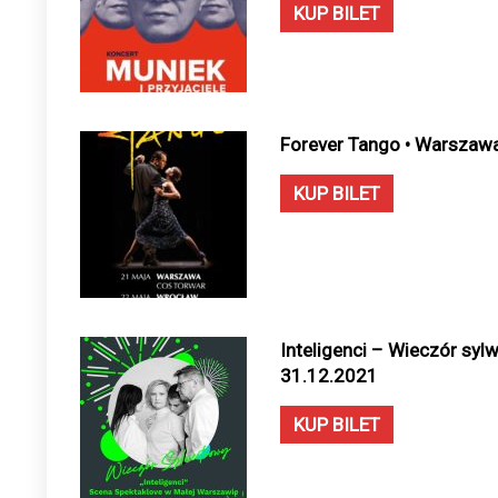
KUP BILET
Forever Tango • Warszawa
KUP BILET
Inteligenci – Wieczór syl
31.12.2021
KUP BILET