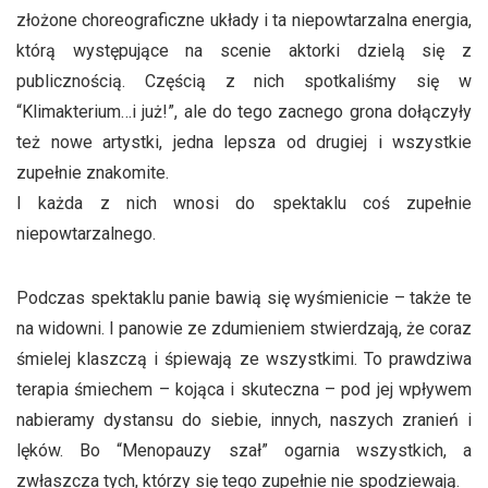
złożone choreograficzne układy i ta niepowtarzalna energia,
którą występujące na scenie aktorki dzielą się z
publicznością. Częścią z nich spotkaliśmy się w
“Klimakterium…i już!”, ale do tego zacnego grona dołączyły
też nowe artystki, jedna lepsza od drugiej i wszystkie
zupełnie znakomite.
I każda z nich wnosi do spektaklu coś zupełnie
niepowtarzalnego.
Podczas spektaklu panie bawią się wyśmienicie – także te
na widowni. I panowie ze zdumieniem stwierdzają, że coraz
śmielej klaszczą i śpiewają ze wszystkimi. To prawdziwa
terapia śmiechem – kojąca i skuteczna – pod jej wpływem
nabieramy dystansu do siebie, innych, naszych zranień i
lęków. Bo “Menopauzy szał” ogarnia wszystkich, a
zwłaszcza tych, którzy się tego zupełnie nie spodziewają.