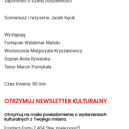
zapomnieli o szarej codzienności.
Scenariusz i reżyseria: Jacek Kęcik
Występują:
Fortepian Waldemar Malicki
Wiolonczela Małgorzata Krzyżanowicz
Sopran Anita Rywalska
Tenor Marcin Pomykała
Czas trwania: 90 min
OTRZYMUJ NEWSLETTER KULTURALNY
Otrzymuj na maila powiadomienia o wydarzeniach
kulturalnych z Twojego miasta.
[contact-form-7 404 "Nie znaleziono"]