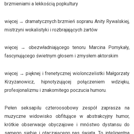
brzmieniami a lekkością popkultury
więcej → dramatycznych brzmień sopranu Anity Rywalskiej,
mistrzyni wokalistyki i rozbrajających żartów
więcej → obezwładniającego tenoru Marcina Pomykały,
fascynującego świetnym głosem i zmysłem aktorskim
więcej → pięknej i frenetycznej wiolonczelistki Małgorzaty
Krzyżanowicz, hipnotyzującej połączeniem wdzięku,
profesjonalizmu i znakomitego poczucia humoru.
Pełen seksapilu czteroosobowy zespół zaprasza na
muzyczne widowisko obfitujące w abstrakcyjny humor,
krótkie obserwacje obyczajowe i mnóstwo dystansu do
samego siebie i otaczającego nas świata. To inteligentna