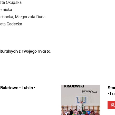
ieta Okupska
ełmicka
ichocka, Małgorzata Duda
zata Gadecka
turalnych z Twojego miasta.
Baletowe • Lublin •
Sta
• L
K