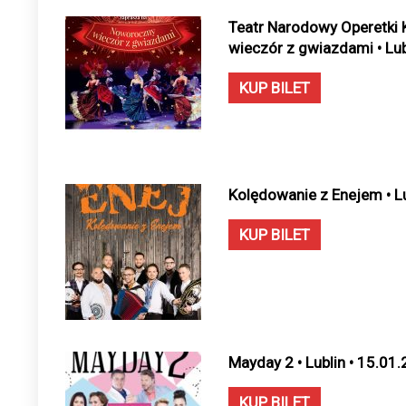
Teatr Narodowy Operetki 
wieczór z gwiazdami • Lubl
KUP BILET
Kolędowanie z Enejem • Lu
KUP BILET
Mayday 2 • Lublin • 15.01
KUP BILET