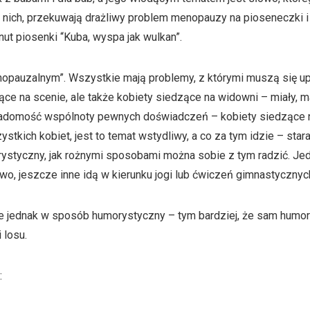
ich, przekuwają drażliwy problem menopauzy na pioseneczki i t
nut piosenki “Kuba, wyspa jak wulkan”.
opauzalnym”. Wszystkie mają problemy, z którymi muszą się up
ce na scenie, ale także kobiety siedzące na widowni – miały, maj
wiadomość wspólnoty pewnych doświadczeń – kobiety siedzące na
ich kobiet, jest to temat wstydliwy, a co za tym idzie – star
rystyczny, jak rożnymi sposobami można sobie z tym radzić. Jed
ictwo, jeszcze inne idą w kierunku jogi lub ćwiczeń gimnastycznyc
jednak w sposób humorystyczny – tym bardziej, że sam humor
 losu.
: