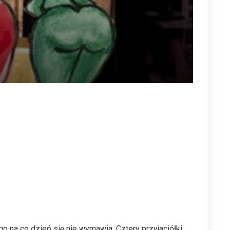
o na co dzień się nie wymawia. Cztery przyjaciółki,