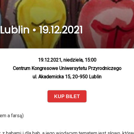
Lublin • 19.12.2021
19.12.2021, niedziela, 15:00
Centrum Kongresowe Uniwersytetu Przyrodniczego
ul. Akademicka 15, 20-950 Lublin
KUP BILET
lem a farsą)
 z babami i dla bab, a jego wiodącym tematem jest słowo, któreg