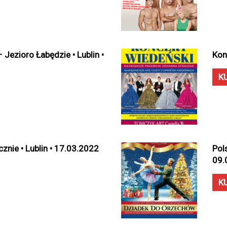
 Jezioro Łabędzie • Lublin •
Kon
K
znie • Lublin • 17.03.2022
Pols
09.
K