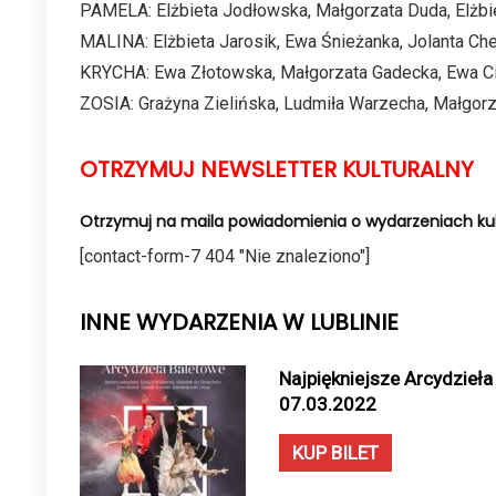
PAMELA: Elżbieta Jodłowska, Małgorzata Duda, Elżb
MALINA: Elżbieta Jarosik, Ewa Śnieżanka, Jolanta Ch
KRYCHA: Ewa Złotowska, Małgorzata Gadecka, Ewa C
ZOSIA: Grażyna Zielińska, Ludmiła Warzecha, Małgor
OTRZYMUJ NEWSLETTER KULTURALNY
Otrzymuj na maila powiadomienia o wydarzeniach kul
[contact-form-7 404 "Nie znaleziono"]
INNE WYDARZENIA W LUBLINIE
Najpiękniejsze Arcydzieła 
07.03.2022
KUP BILET