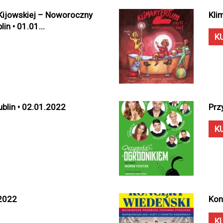
Kijowskiej – Noworoczny
Kli
in • 01.01...
K
blin • 02.01.2022
Prz
K
.2022
Kon
K