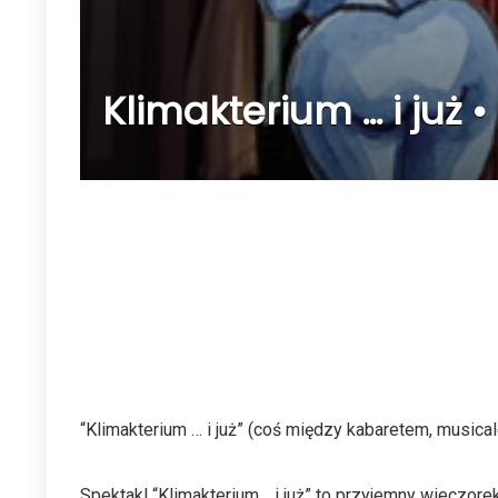
Klimakterium … i już • 
“Klimakterium … i już” (coś między kabaretem, musica
Spektakl “Klimakterium… i już” to przyjemny wieczorek