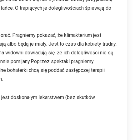
ańce. O trapiących je dolegliwościach śpiewają do
orać. Pragniemy pokazać, że klimakterium jest
ą albo będą je miały. Jest to czas dla kobiety trudny,
 widowni dowiadują się, że ich dolegliwości nie są
annie pomijany.Poprzez spektakl pragniemy
ne bohaterki chcą się poddać zastępczej terapii
h.
 jest doskonałym lekarstwem (bez skutków