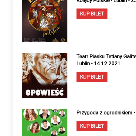
Kolędy Polskie • Lublin • 
KUP BILET
Teatr Piasku Tetiany Galit
Lublin • 14.12.2021
KUP BILET
Przygoda z ogrodnikiem • 
KUP BILET