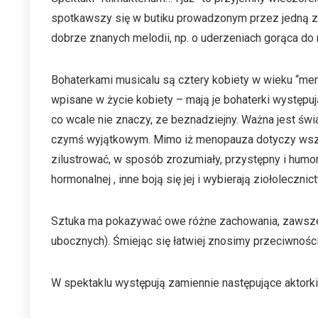
spotkawszy się w butiku prowadzonym przez jedną z n
dobrze znanych melodii, np. o uderzeniach gorąca do 
Bohaterkami musicalu są cztery kobiety w wieku “men
wpisane w życie kobiety – mają je bohaterki występują
co wcale nie znaczy, ze beznadziejny. Ważna jest ś
czymś wyjątkowym. Mimo iż menopauza dotyczy wszystk
zilustrować, w sposób zrozumiały, przystępny i humo
hormonalnej , inne boją się jej i wybierają ziołoleczn
Sztuka ma pokazywać owe różne zachowania, zawsze 
ubocznych). Śmiejąc się łatwiej znosimy przeciwności
W spektaklu występują zamiennie następujące aktorki