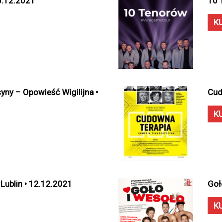
25.12.2021
10 
K
syny – Opowieść Wigilijna •
Cud
K
Lublin • 12.12.2021
Goł
K