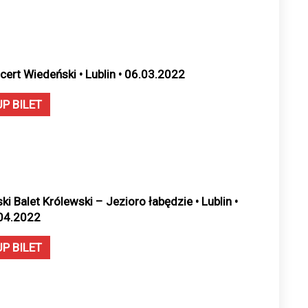
cert Wiedeński • Lublin • 06.03.2022
UP BILET
ki Balet Królewski – Jezioro łabędzie • Lublin •
04.2022
UP BILET