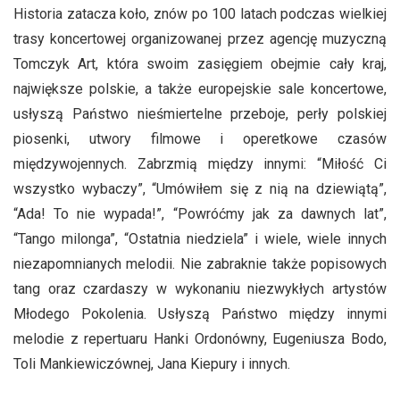
Historia zatacza koło, znów po 100 latach podczas wielkiej
trasy koncertowej organizowanej przez agencję muzyczną
Tomczyk Art, która swoim zasięgiem obejmie cały kraj,
największe polskie, a także europejskie sale koncertowe,
usłyszą Państwo nieśmiertelne przeboje, perły polskiej
piosenki, utwory filmowe i operetkowe czasów
międzywojennych. Zabrzmią między innymi: “Miłość Ci
wszystko wybaczy”, “Umówiłem się z nią na dziewiątą”,
“Ada! To nie wypada!”, “Powróćmy jak za dawnych lat”,
“Tango milonga”, “Ostatnia niedziela” i wiele, wiele innych
niezapomnianych melodii. Nie zabraknie także popisowych
tang oraz czardaszy w wykonaniu niezwykłych artystów
Młodego Pokolenia. Usłyszą Państwo między innymi
melodie z repertuaru Hanki Ordonówny, Eugeniusza Bodo,
Toli Mankiewiczównej, Jana Kiepury i innych.