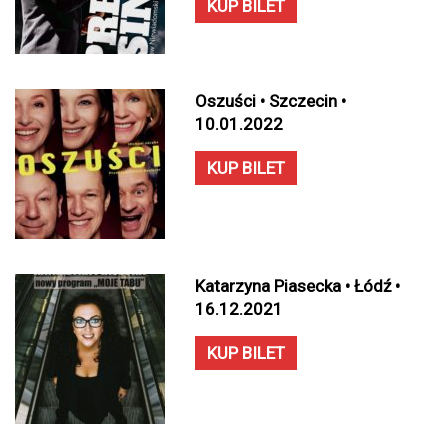
KUP BILET
Oszuści • Szczecin •
10.01.2022
KUP BILET
Katarzyna Piasecka • Łódź •
16.12.2021
KUP BILET