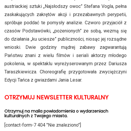
austriackiej sztuki „Najsłodszy owoc” Stefana Vogla, pełna
zaskakujących zakrętów akcji i przezabawnych perypetii,
spróbuje poddać te pomysły analizie. Czworo przyjaciół z
czasów Podstawówki, „pożenionych” ze sobą, wezmą się
do działania „ku uciesze” publiczności, niosąc jej rozsądne
wnioski. Dwie godziny mądrej zabawy zagwarantują
Państwu znani z wielu filmów i seriali aktorzy młodego
pokolenia, w spektaklu wyreżyserowanym przez Dariusza
Taraszkiewicza. Choreografię przygotowała zwyciężczyni
Edycji Tańca z gwiazdami Jania Lesar.
OTRZYMUJ NEWSLETTER KULTURALNY
Otrzymuj na maila powiadomienia o wydarzeniach
kulturalnych z Twojego miasta.
[contact-form-7 404 "Nie znaleziono"]