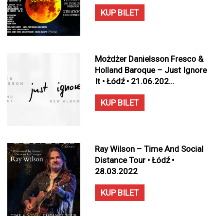
KUP BILET
Możdżer Danielsson Fresco &
Holland Baroque – Just Ignore
It • Łódź • 21.06.202...
KUP BILET
Ray Wilson – Time And Social
Distance Tour • Łódź •
28.03.2022
KUP BILET