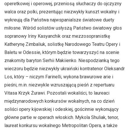
operetkowej i operowej, przeniosą słuchaczy do ojczyzny
walca oraz polki, prezentując niezwykły kunszt wokalny i
wykreują dla Państwa najwspanialsze światowe duety
miłosne. Wśród solistów usłyszą Państwo światowy głos
sopranowy Iriny Kasyanchik oraz mezzosopranistkę
Katherynę Zimbaliuk, solistkę Narodowego Teatru Opery i
Baletu w Odessie, którym będzie towarzyszyć na scenie
znakomity baryton Serhii Makiienko. Niespodzianką tego
wieczoru będzie niezwykły ukraiński kontratenor Oleksandr
Los, który – niczym Farinelli, wykona brawurowe arie i
pieśni, m.in. niezwykle wzruszającą pieśń z repertuaru
Vitasa Krzyk Żurawi. Pozostali wokaliści, to laureaci
międzynarodowych konkursów wokalnych, na co dzień
soliści opery kijowskiej i odeskiej, gościnnie wykonujący
główne partie w operach włoskich. Mykola Shuliak, tenor,
laureat konkursu wokalnego Metropolitan Opera, a także