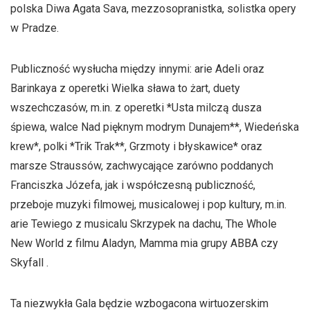
polska Diwa Agata Sava, mezzosopranistka, solistka opery
w Pradze.
Publiczność wysłucha między innymi: arie Adeli oraz
Barinkaya z operetki Wielka sława to żart, duety
wszechczasów, m.in. z operetki *Usta milczą dusza
śpiewa, walce Nad pięknym modrym Dunajem**, Wiedeńska
krew*, polki *Trik Trak**, Grzmoty i błyskawice* oraz
marsze Straussów, zachwycające zarówno poddanych
Franciszka Józefa, jak i współczesną publiczność,
przeboje muzyki filmowej, musicalowej i pop kultury, m.in.
arie Tewiego z musicalu Skrzypek na dachu, The Whole
New World z filmu Aladyn, Mamma mia grupy ABBA czy
Skyfall .
Ta niezwykła Gala będzie wzbogacona wirtuozerskim