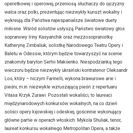
operetkowej i operowej, przeniosą słuchaczy do ojczyzny
walca oraz polki, prezentując niezwykły kunszt wokalny i
wykreują dla Państwa najwspanialsze światowe duety
miłosne. Wśród solistów usłyszą Państwo światowy głos
sopranowy Iriny Kasyanchik oraz mezzosopranistkę
Katherynę Zimbaliuk, solistkę Narodowego Teatru Opery i
Baletu w Odessie, którym będzie towarzyszyć na scenie
znakomity baryton Serhii Makiienko. Niespodzianką tego
wieczoru będzie niezwykły ukraiński kontratenor Oleksandr
Los, który – niczym Farinelli, wykona brawurowe arie i
pieśni, m.in. niezwykle wzruszającą pieśń z repertuaru
Vitasa Krzyk Żurawi. Pozostali wokaliści, to laureaci
międzynarodowych konkursów wokalnych, na co dzień
soliści opery kijowskiej i odeskiej, gościnnie wykonujący
główne partie w operach włoskich. Mykola Shuliak, tenor,
laureat konkursu wokalnego Metropolitan Opera, a także