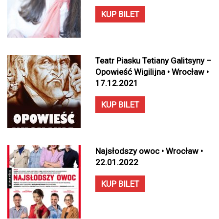
KUP BILET
Teatr Piasku Tetiany Galitsyny –
Opowieść Wigilijna • Wrocław •
17.12.2021
KUP BILET
Najsłodszy owoc • Wrocław •
22.01.2022
KUP BILET