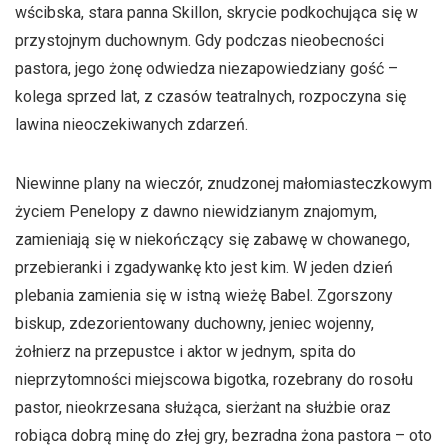
wścibska, stara panna Skillon, skrycie podkochująca się w
przystojnym duchownym. Gdy podczas nieobecności
pastora, jego żonę odwiedza niezapowiedziany gość –
kolega sprzed lat, z czasów teatralnych, rozpoczyna się
lawina nieoczekiwanych zdarzeń.
Niewinne plany na wieczór, znudzonej małomiasteczkowym
życiem Penelopy z dawno niewidzianym znajomym,
zamieniają się w niekończący się zabawę w chowanego,
przebieranki i zgadywankę kto jest kim. W jeden dzień
plebania zamienia się w istną wieżę Babel. Zgorszony
biskup, zdezorientowany duchowny, jeniec wojenny,
żołnierz na przepustce i aktor w jednym, spita do
nieprzytomności miejscowa bigotka, rozebrany do rosołu
pastor, nieokrzesana służąca, sierżant na służbie oraz
robiąca dobrą minę do złej gry, bezradna żona pastora – oto