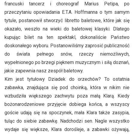
francuski tancerz i choreograf Marius Petipa, po
przeczytaniu opowiadania E.T.A. Hoffmanna o tym samym
tytule, postanowił stworzyć libretto baletowe, które jak się
okazało, weszło na wieki do baletowej klasyki. Dlatego
kupując bilet na ten spektakl, dokonaliście Państwo
doskonałego wyboru. Postanowiliśmy zaprosić publiczność
do świata pełnego snów, rzeczy niemożliwych,
wypełnionego po brzegi pięknem muzycznym i siłą doznań,
jakie zapewnia nasz zespół baletowy.
Kim jest tytułowy Dziadek do orzechów? To ostatnia
zabawka, znajdująca się pod choinką, która w nikim nie
wzbudziła większego zachwytu poza małą Klarą. Kiedy
bożonarodzeniowe przyjęcie dobiega końca, a wszyscy
goście udają się na spoczynek, mała Klara także zasypia,
tuląc do siebie zabawkę. Nadchodzi sen. Nagle wszystko
wydaje się większe, Klara dorośleje, a zabawki ożywają,