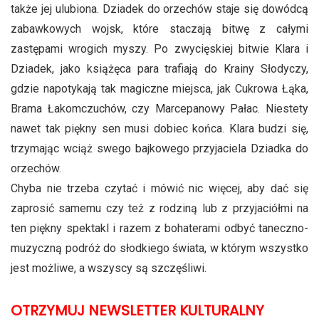
także jej ulubiona. Dziadek do orzechów staje się dowódcą
zabawkowych wojsk, które staczają bitwę z całymi
zastępami wrogich myszy. Po zwycięskiej bitwie Klara i
Dziadek, jako książęca para trafiają do Krainy Słodyczy,
gdzie napotykają tak magiczne miejsca, jak Cukrowa Łąka,
Brama Łakomczuchów, czy Marcepanowy Pałac. Niestety
nawet tak piękny sen musi dobiec końca. Klara budzi się,
trzymając wciąż swego bajkowego przyjaciela Dziadka do
orzechów.
Chyba nie trzeba czytać i mówić nic więcej, aby dać się
zaprosić samemu czy też z rodziną lub z przyjaciółmi na
ten piękny spektakl i razem z bohaterami odbyć taneczno-
muzyczną podróż do słodkiego świata, w którym wszystko
jest możliwe, a wszyscy są szczęśliwi.
OTRZYMUJ NEWSLETTER KULTURALNY