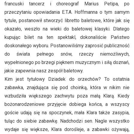
francuski tancerz i choreograf Marius Petipa, po
przeczytaniu opowiadania E.T.A. Hoffmanna o tym samym
tytule, postanowił stworzyć libretto baletowe, które jak się
okazało, weszło na wieki do baletowej klasyki. Dlatego
kupując bilet na ten spektakl, dokonaliście Państwo
doskonałego wyboru. Postanowiliśmy zaprosić publiczność
do świata pełnego snów, rzeczy niemożliwych,
wypełnionego po brzegi pięknem muzycznym i siłą doznań,
jakie zapewnia nasz zespół baletowy.
Kim jest tytułowy Dziadek do orzechów? To ostatnia
zabawka, znajdująca się pod choinką, która w nikim nie
wzbudziła większego zachwytu poza małą Klarą. Kiedy
bożonarodzeniowe przyjęcie dobiega końca, a wszyscy
goście udają się na spoczynek, mała Klara także zasypia,
tuląc do siebie zabawkę. Nadchodzi sen. Nagle wszystko
wydaje się większe, Klara dorośleje, a zabawki ożywają,