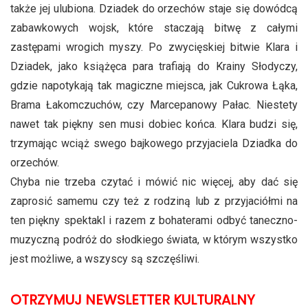
także jej ulubiona. Dziadek do orzechów staje się dowódcą
zabawkowych wojsk, które staczają bitwę z całymi
zastępami wrogich myszy. Po zwycięskiej bitwie Klara i
Dziadek, jako książęca para trafiają do Krainy Słodyczy,
gdzie napotykają tak magiczne miejsca, jak Cukrowa Łąka,
Brama Łakomczuchów, czy Marcepanowy Pałac. Niestety
nawet tak piękny sen musi dobiec końca. Klara budzi się,
trzymając wciąż swego bajkowego przyjaciela Dziadka do
orzechów.
Chyba nie trzeba czytać i mówić nic więcej, aby dać się
zaprosić samemu czy też z rodziną lub z przyjaciółmi na
ten piękny spektakl i razem z bohaterami odbyć taneczno-
muzyczną podróż do słodkiego świata, w którym wszystko
jest możliwe, a wszyscy są szczęśliwi.
OTRZYMUJ NEWSLETTER KULTURALNY