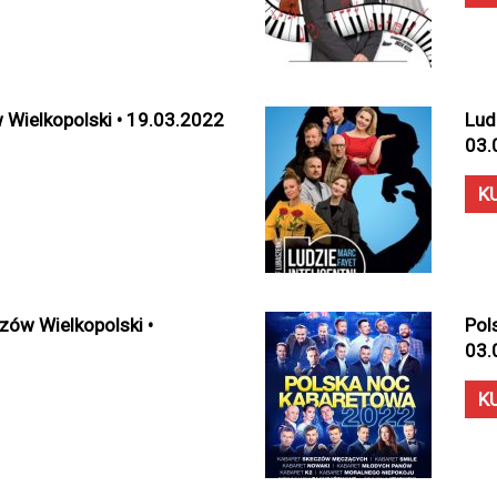
ielkopolski • 19.03.2022
Lud
03.
K
zów Wielkopolski •
Pol
03.
K