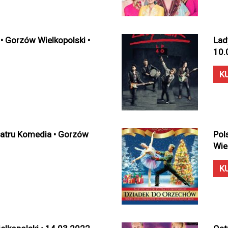
 • Gorzów Wielkopolski •
Lad
10.
K
eatru Komedia • Gorzów
Pol
Wie
K