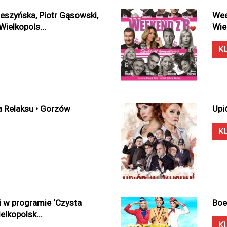
eszyńska, Piotr Gąsowski,
Wee
ielkopols...
Wie
K
a Relaksu • Gorzów
Upi
K
 w programie ‘Czysta
Boe
lkopolsk...
K