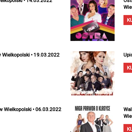
elkopolski • 14.03.2022
Ost
Wie
K
ielkopolski • 19.03.2022
Upi
K
w Wielkopolski • 06.03.2022
Wal
Wie
K