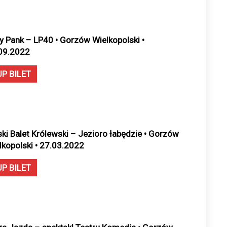
y Pank – LP40 • Gorzów Wielkopolski •
09.2022
UP BILET
ski Balet Królewski – Jezioro łabędzie • Gorzów
lkopolski • 27.03.2022
UP BILET