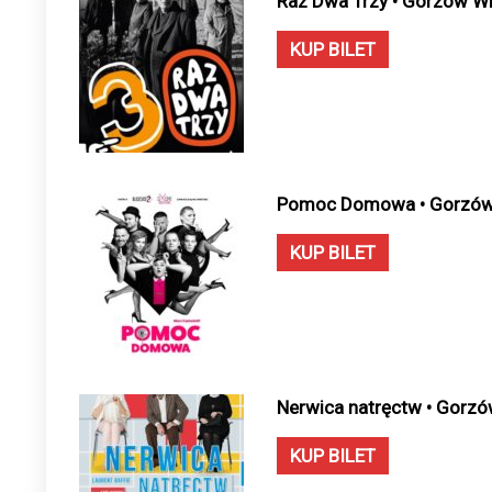
Raz Dwa Trzy • Gorzów Wi
KUP BILET
Pomoc Domowa • Gorzów W
KUP BILET
Nerwica natręctw • Gorzó
KUP BILET