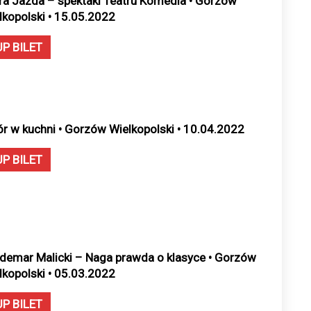
ra Jazda – spektakl Teatru Komedia • Gorzów
lkopolski • 15.05.2022
UP BILET
ór w kuchni • Gorzów Wielkopolski • 10.04.2022
UP BILET
demar Malicki – Naga prawda o klasyce • Gorzów
lkopolski • 05.03.2022
UP BILET