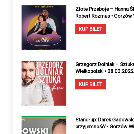
Złote Przeboje – Hanna Śl
Robert Rozmus • Gorzów W
KUP BILET
Grzegorz Dolniak – Sztuk
Wielkopolski • 08.03.2022
KUP BILET
Stand-up: Darek Gadowski
przyjemność’ • Gorzów Wie