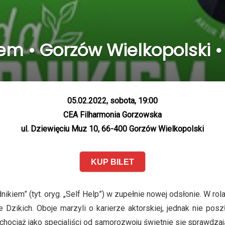
em • Gorzów Wielkopolski •
05.02.2022, sobota, 19:00
CEA Filharmonia Gorzowska
ul. Dziewięciu Muz 10, 66-400 Gorzów Wielkopolski
KUP BILET
iem” (tyt. oryg. „Self Help”) w zupełnie nowej odsłonie. W rol
Dzikich. Oboje marzyli o karierze aktorskiej, jednak nie posz
 chociaż jako specjaliści od samorozwoju świetnie się sprawdzają