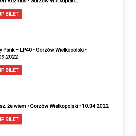
ert Rozmus • Gorzów Wielkopols...
UP BILET
y Pank – LP40 • Gorzów Wielkopolski •
09.2022
UP BILET
sz, że wiem • Gorzów Wielkopolski • 10.04.2022
UP BILET