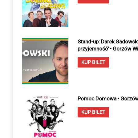
Stand-up: Darek Gadowski
przyjemność’ • Gorzów Wie
KUP BILET
Pomoc Domowa • Gorzów W
KUP BILET