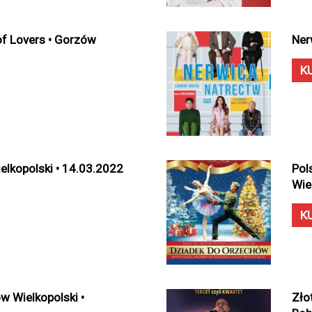
of Lovers • Gorzów
Ner
K
elkopolski • 14.03.2022
Pol
Wie
K
ów Wielkopolski •
Zło