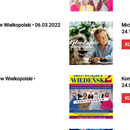
w Wielkopolski • 06.03.2022
Mic
24.
K
ów Wielkopolski •
Kon
24.
K