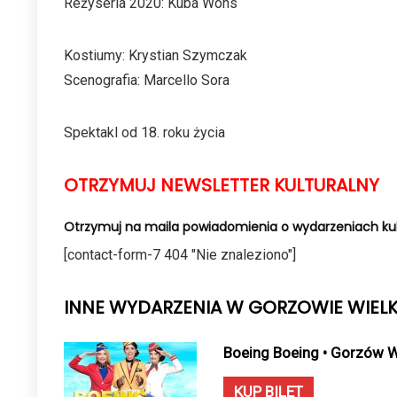
Reżyseria 2020: Kuba Wons
Kostiumy: Krystian Szymczak
Scenografia: Marcello Sora
Spektakl od 18. roku życia
OTRZYMUJ NEWSLETTER KULTURALNY
Otrzymuj na maila powiadomienia o wydarzeniach kul
[contact-form-7 404 "Nie znaleziono"]
INNE WYDARZENIA W GORZOWIE WIEL
Boeing Boeing • Gorzów W
KUP BILET