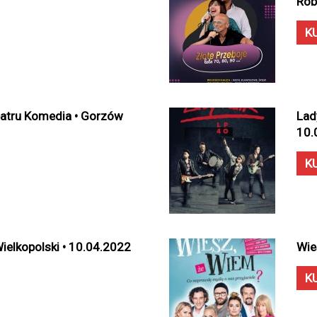
Rob
K
eatru Komedia • Gorzów
Lad
10.
K
ielkopolski • 10.04.2022
Wie
K