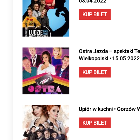
03.04.2022
KUP BILET
Ostra Jazda – spektakl T
Wielkopolski • 15.05.2022
KUP BILET
Upiór w kuchni • Gorzów W
KUP BILET