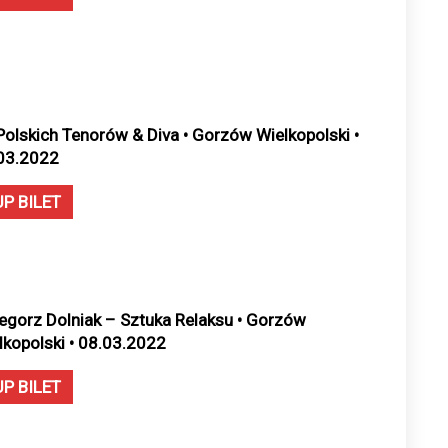
Polskich Tenorów & Diva • Gorzów Wielkopolski •
03.2022
UP BILET
egorz Dolniak – Sztuka Relaksu • Gorzów
lkopolski • 08.03.2022
UP BILET