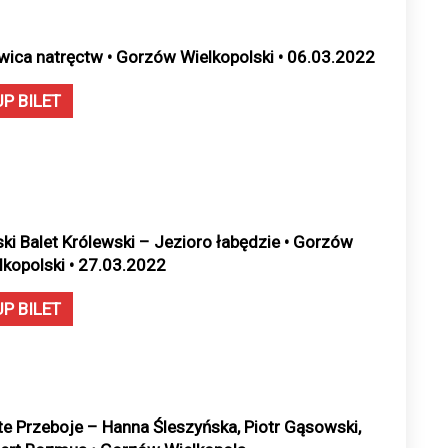
wica natręctw • Gorzów Wielkopolski • 06.03.2022
UP BILET
ski Balet Królewski – Jezioro łabędzie • Gorzów
lkopolski • 27.03.2022
UP BILET
te Przeboje – Hanna Śleszyńska, Piotr Gąsowski,