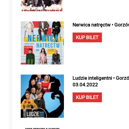
Nerwica natręctw • Gorzó
KUP BILET
Ludzie inteligentni • Gorz
03.04.2022
KUP BILET