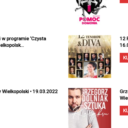
 w programie ‘Czysta
12 
lkopolsk...
16.
K
ielkopolski • 19.03.2022
Grz
Wie
K