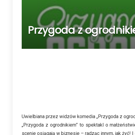
Przygoda z ogrodniki
Uwielbiana przez widzów komedia „Przygoda z ogrodnik
„Przygoda z ogrodnikiem” to spektakl o małżeństwie 
scenie osiągają w biznesie – radząc innym, jak żyć! I