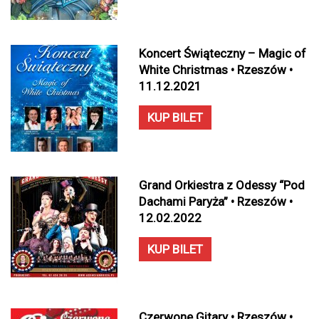
Koncert Świąteczny – Magic of
White Christmas • Rzeszów •
11.12.2021
KUP BILET
Grand Orkiestra z Odessy “Pod
Dachami Paryża” • Rzeszów •
12.02.2022
KUP BILET
Czerwone Gitary • Rzeszów •