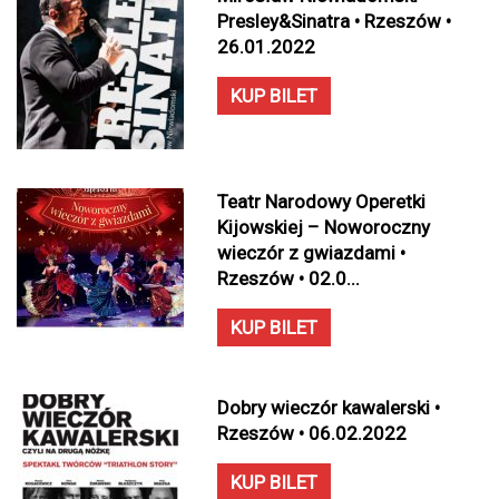
Presley&Sinatra • Rzeszów •
26.01.2022
KUP BILET
Teatr Narodowy Operetki
Kijowskiej – Noworoczny
wieczór z gwiazdami •
Rzeszów • 02.0...
KUP BILET
Dobry wieczór kawalerski •
Rzeszów • 06.02.2022
KUP BILET