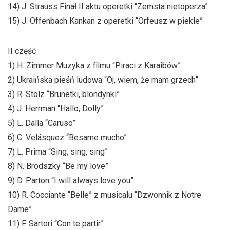
14) J. Strauss Finał II aktu operetki “Zemsta nietoperza”
15) J. Offenbach Kankan z operetki “Orfeusz w piekle”
II część
1) H. Zimmer Muzyka z filmu “Piraci z Karaibów”
2) Ukraińska pieśń ludowa “Oj, wiem, że mam grzech”
3) R. Stolz “Brunetki, blondynki”
4) J. Herrman “Hallo, Dolly”
5) L. Dalla “Caruso”
6) C. Velásquez “Besame mucho”
7) L. Prima “Sing, sing, sing”
8) N. Brodszky “Be my love”
9) D. Parton “I will always love you”
10) R. Cocciante “Belle” z musicalu “Dzwonnik z Notre
Dame”
11) F. Sartori “Con te partir”