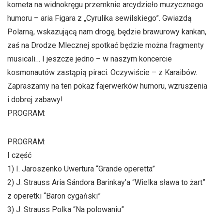
kometa na widnokręgu przemknie arcydzieło muzycznego
humoru – aria Figara z „Cyrulika sewilskiego”. Gwiazdą
Polarną, wskazującą nam drogę, będzie brawurowy kankan,
zaś na Drodze Mlecznej spotkać będzie można fragmenty
musicali… I jeszcze jedno – w naszym koncercie
kosmonautów zastąpią piraci. Oczywiście – z Karaibów.
Zapraszamy na ten pokaz fajerwerków humoru, wzruszenia
i dobrej zabawy!
PROGRAM:
PROGRAM:
I część
1) I. Jaroszenko Uwertura “Grande operetta”
2) J. Strauss Aria Sándora Barinkay’a “Wielka sława to żart”
z operetki “Baron cygański”
3) J. Strauss Polka “Na polowaniu”