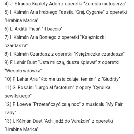
4) J. Strauss Kuplety Adeli z operetki “Zemsta nietoperza”
5) I. Kálmán Aria hrabiego Tassila “Graj, Cyganie” z operetki
“Hrabina Marica”
6) L. Arditti Pieśń “Il baccio”
7) I. Kálmán Aria Boniego z operetki “Księżniczki
czardasza”
8) I. Kálmán Czardasz z operetki “Księżniczka czardasza”
9) F. Lehár Duet “Usta milczą, dusza śpiewa” z operetki
“Wesoła wdówka”
10) F. Lehár Aria “Kto me usta całuje, ten śni” z “Giuditty”
11) G. Rossini “Largo al factotum” z opery “Cyrulika
sewilskiego”
12) F. Loewe “Przetańczyć całą noc” z musicalu “My Fair
Lady”
13) I. Kálmán Duet “Ach, jedź do Varaždin” z operetki
“Hrabina Marica”