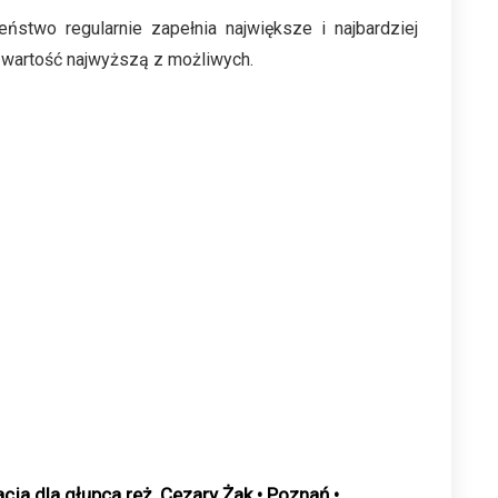
ństwo regularnie zapełnia największe i najbardziej
i wartość najwyższą z możliwych.
acja dla głupca reż. Cezary Żak • Poznań •