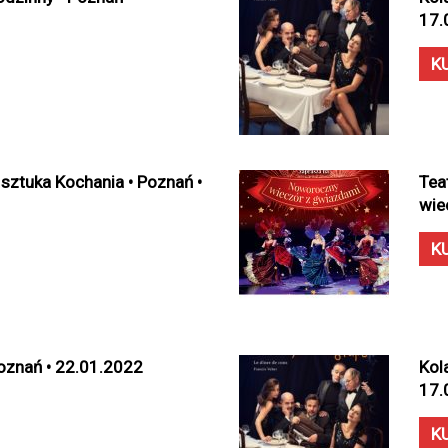
17.
K
 sztuka Kochania • Poznań •
Tea
wie
K
Poznań • 22.01.2022
Kol
17.
K