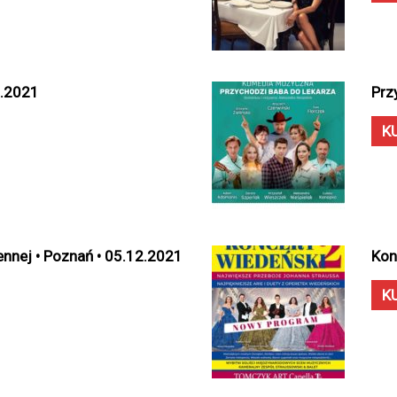
2.2021
Prz
K
nnej • Poznań • 05.12.2021
Kon
K