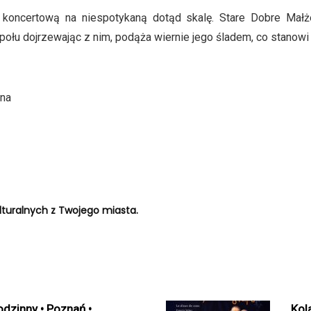
ę koncertową na niespotykaną dotąd skalę. Stare Dobre Małże
połu dojrzewając z nim, podąża wiernie jego śladem, co stanow
tna
turalnych z Twojego miasta.
dzinny • Poznań •
Kol