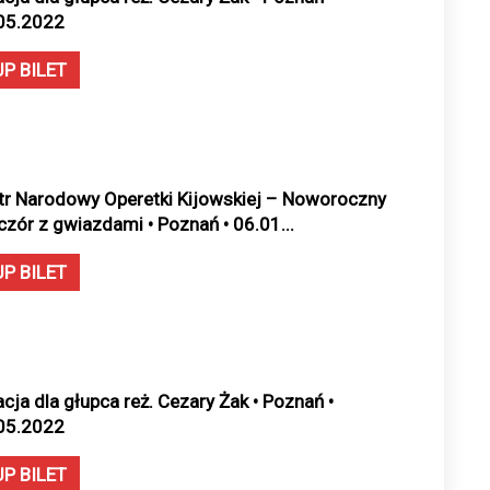
05.2022
UP BILET
tr Narodowy Operetki Kijowskiej – Noworoczny
czór z gwiazdami • Poznań • 06.01...
UP BILET
acja dla głupca reż. Cezary Żak • Poznań •
05.2022
UP BILET