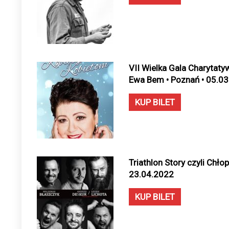
VII Wielka Gala Charytat
Ewa Bem • Poznań • 05.0
KUP BILET
Triathlon Story czyli Chłop
23.04.2022
KUP BILET