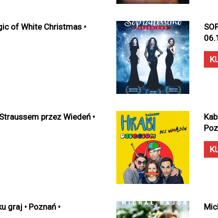
ic of White Christmas •
SOP
06.
K
Straussem przez Wiedeń •
Kab
Poz
K
u graj • Poznań •
Mic