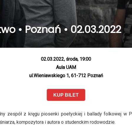
wo • Poznań • 02.03.2022
02.03.2022, środa, 19:00
Aula UAM
ul.Wieniawskiego 1, 61-712 Poznań
KUP BILET
ny zespół z kręgu piosenki poetyckiej i ballady folkowej w
iarza, kompozytora i autora o studenckim rodowodzie.