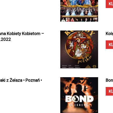
K
ywna Kobiety Kobietom –
Kol
3.2022
K
aki z Żelaza • Poznań •
Bon
K