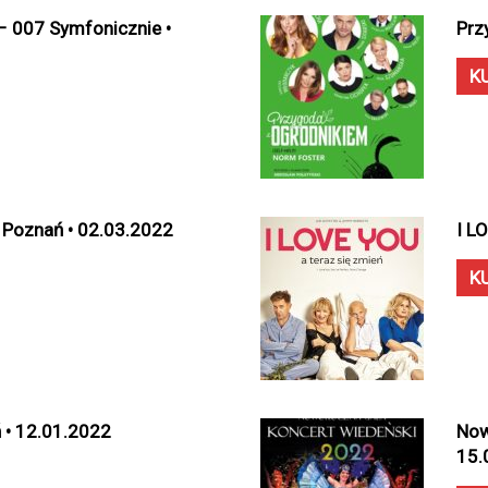
– 007 Symfonicznie •
Prz
K
 Poznań • 02.03.2022
I L
K
 • 12.01.2022
Now
15.