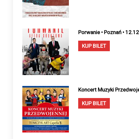
Porwanie • Poznań • 12.1
KUP BILET
Koncert Muzyki Przedwoje
KUP BILET