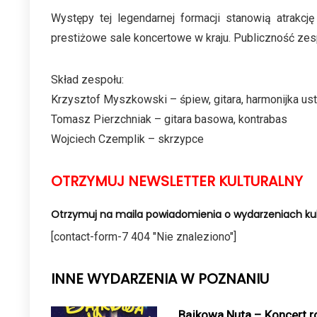
Występy tej legendarnej formacji stanowią atrakcj
prestiżowe sale koncertowe w kraju. Publiczność zes
Skład zespołu:
Krzysztof Myszkowski – śpiew, gitara, harmonijka us
Tomasz Pierzchniak – gitara basowa, kontrabas
Wojciech Czemplik – skrzypce
OTRZYMUJ NEWSLETTER KULTURALNY
Otrzymuj na maila powiadomienia o wydarzeniach kul
[contact-form-7 404 "Nie znaleziono"]
INNE WYDARZENIA W POZNANIU
Bajkowa Nuta – Koncert ro