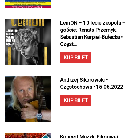
LemON – 10 lecie zespołu +
goście: Renata Przemyk,
Sebastian Karpiel-Bułecka •
Częst...
KUP BILET
Andrzej Sikorowski •
Częstochowa • 15.05.2022
KUP BILET
Koncert Muzyki Filmowej i