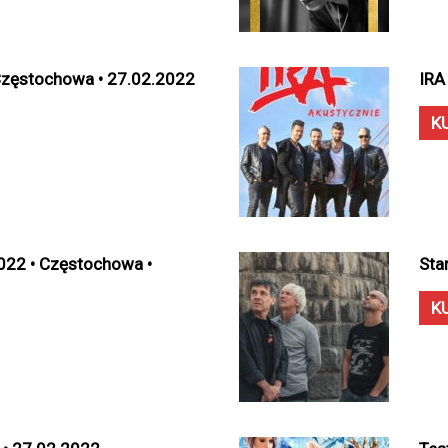
 Częstochowa • 27.02.2022
IRA
K
022 • Częstochowa •
Sta
K