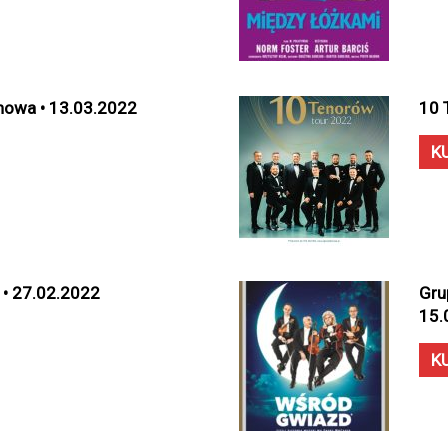
howa • 13.03.2022
10 
K
 • 27.02.2022
Gru
15.
K