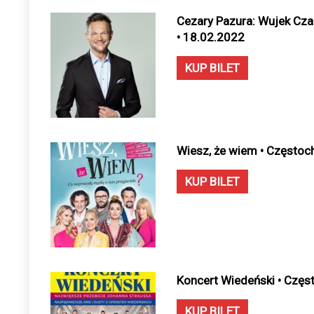
Cezary Pazura: Wujek Cza
• 18.02.2022
KUP BILET
Wiesz, że wiem • Częstoc
KUP BILET
Koncert Wiedeński • Częs
KUP BILET