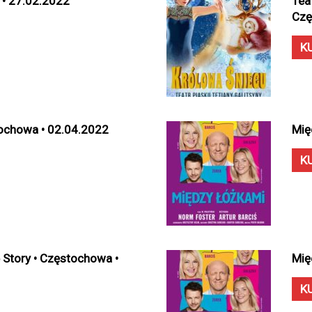
 • 27.02.2022
Tea
Czę
K
tochowa • 02.04.2022
Mię
K
 Story • Częstochowa •
Mię
K