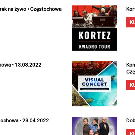
rek na żywo • Częstochowa
Kor
K
howa • 13.03.2022
Kon
Czę
K
tochowa • 23.04.2022
Dob
K