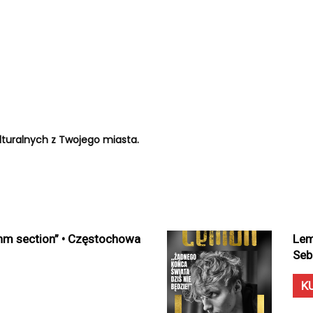
turalnych z Twojego miasta.
hm section” • Częstochowa
Lem
Seb
K