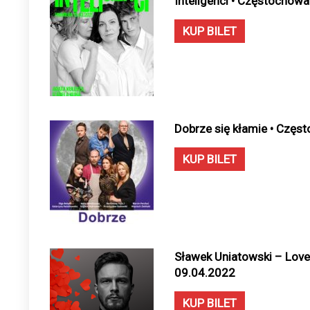
Inteligenci • Częstochowa
KUP BILET
Dobrze się kłamie • Częs
KUP BILET
Sławek Uniatowski – Love
09.04.2022
KUP BILET