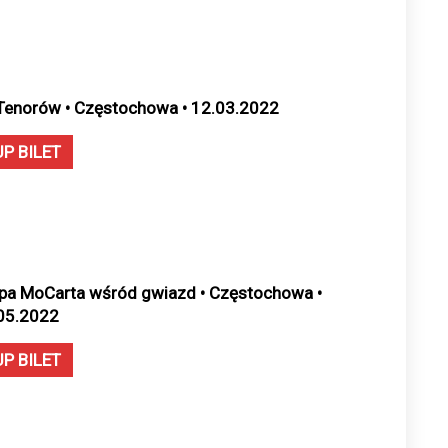
Tenorów • Częstochowa • 12.03.2022
UP BILET
pa MoCarta wśród gwiazd • Częstochowa •
05.2022
UP BILET