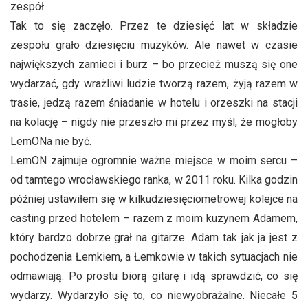
zespół.
Tak to się zaczęło. Przez te dziesięć lat w składzie
zespołu grało dziesięciu muzyków. Ale nawet w czasie
największych zamieci i burz – bo przecież muszą się one
wydarzać, gdy wrażliwi ludzie tworzą razem, żyją razem w
trasie, jedzą razem śniadanie w hotelu i orzeszki na stacji
na kolację – nigdy nie przeszło mi przez myśl, że mogłoby
LemONa nie być.
LemON zajmuje ogromnie ważne miejsce w moim sercu –
od tamtego wrocławskiego ranka, w 2011 roku. Kilka godzin
później ustawiłem się w kilkudziesięciometrowej kolejce na
casting przed hotelem – razem z moim kuzynem Adamem,
który bardzo dobrze grał na gitarze. Adam tak jak ja jest z
pochodzenia Łemkiem, a Łemkowie w takich sytuacjach nie
odmawiają. Po prostu biorą gitarę i idą sprawdzić, co się
wydarzy. Wydarzyło się to, co niewyobrażalne. Niecałe 5