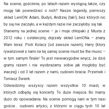
Na scenie, gościnnie, po latach razem wystąpią także, czy
mogę tak powiedzieć o nich? Nasze legendy, pierwszy
skład LemON: Adam, Budyń, Andrzej (tak!), bez których nic
by się nie zaczęło, a w każdym razie nie zaczęłoby się tak.
Staniemy na jednej scenie – ja i moje chłopaki z Musta z
2012 roku. i ostateczny, dojrzały skład LemONa – znany
Wam teraz: Piotr Kolacz (od zawsze razem), Harry (ktory
rywalizował z nami na tej samej scenie must be the music –
w tym samym finale! To jest niewiarygodne wręcz, że dziś
gramy razem i nie wyobrażamy sobie jak mogłoby być
inaczej) i od 3 lat razem z nami, cudowni bracia: Przemek i
Tomasz Świerk.
Odwiedzimy wszyscy razem wszystkie 10 miast, w
których odbędą się koncerty. To duże miejsca. Bo mamy
dużo do opowiadania. Na scenie pomogą nam w tym nasi
goście… cudowni artyści, z którymi w ciągu tych 10 lat