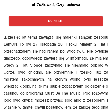
ul. Żużlowa 4, Częstochowa
KUP BILET
„Dziesięć lat temu zawiązał się maleńki zalążek zespołu
LemON. To był 27 listopada 2011 roku. Miałem 21 lat i
przechadzałem się nad ranem po Wrocławiu. Nie pytajcie
dlaczego, odpowiedz zawiera się w informacji, że miałem
wtedy 21 lat. Słońce zaczynało się nieśmiało odbijać w
Odrze, było chłodno, ale przyjemnie i rześko. Tuż za
mostem zakochanych, na którym wolno było jeszcze
wieszać kłódki, na jakimś słupie zobaczyłem ogłoszenie o
castingu do programu Must Be The Music. Pod różowym
logo było chyba: możesz przyjść solo albo z zespołem. I
właśnie w tamtej chwili postanowiłem, że założę tego dnia