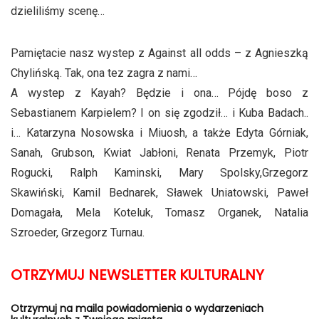
dzieliliśmy scenę…
Pamiętacie nasz wystep z Against all odds – z Agnieszką
Chylińską. Tak, ona tez zagra z nami…
A wystep z Kayah? Będzie i ona… Pójdę boso z
Sebastianem Karpielem? I on się zgodził… i Kuba Badach..
i… Katarzyna Nosowska i Miuosh, a także Edyta Górniak,
Sanah, Grubson, Kwiat Jabłoni, Renata Przemyk, Piotr
Rogucki, Ralph Kaminski, Mary Spolsky,Grzegorz
Skawiński, Kamil Bednarek, Sławek Uniatowski, Paweł
Domagała, Mela Koteluk, Tomasz Organek, Natalia
Szroeder, Grzegorz Turnau.
OTRZYMUJ NEWSLETTER KULTURALNY
Otrzymuj na maila powiadomienia o wydarzeniach