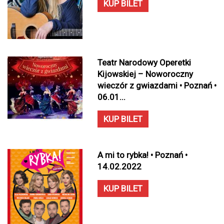
KUP BILET
Teatr Narodowy Operetki
Kijowskiej – Noworoczny
wieczór z gwiazdami • Poznań •
06.01...
KUP BILET
A mi to rybka! • Poznań •
14.02.2022
KUP BILET