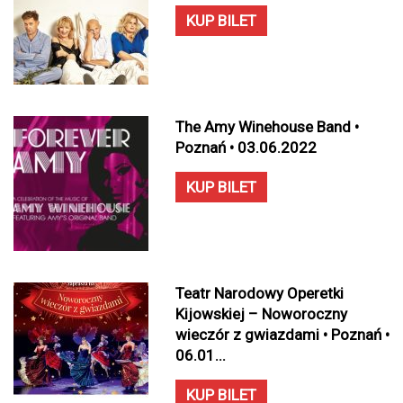
KUP BILET
The Amy Winehouse Band •
Poznań • 03.06.2022
KUP BILET
Teatr Narodowy Operetki
Kijowskiej – Noworoczny
wieczór z gwiazdami • Poznań •
06.01...
KUP BILET