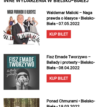
INNE WYDARZENIA W BIELSKU-BIAŁEJ
Waldemar Malicki – Naga
prawda o klasyce • Bielsko-
Biała • 07.05.2022
KUP BILET
Fisz Emade Tworzywo –
Ballady i protesty • Bielsko-
Biała • 08.04.2022
KUP BILET
Ponad Chmurami • Bielsko-
Biała • 19.03.2022