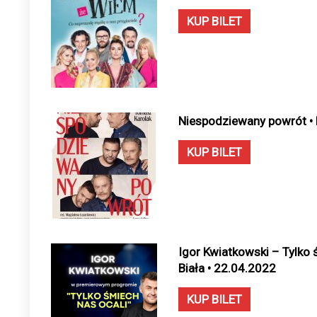
KUP BILET
Niespodziewany powrót • B
KUP BILET
Igor Kwiatkowski – Tylko ś
Biała • 22.04.2022
KUP BILET