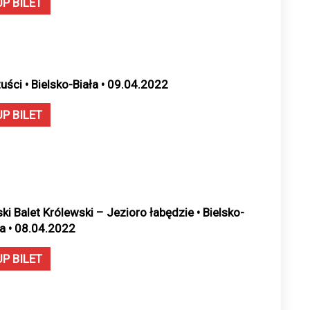
UP BILET
uści • Bielsko-Biała • 09.04.2022
UP BILET
ski Balet Królewski – Jezioro łabędzie • Bielsko-
ła • 08.04.2022
UP BILET