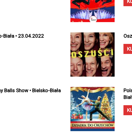
K
o-Biała • 23.04.2022
Osz
K
 Balls Show • Bielsko-Biała
Pol
Bia
K