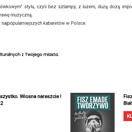
onówkowym” stylu, czyli bez sztampy, z luzem, dużą dozą impr
prawę muzyczną.
 najpopularniejszych kabaretów w Polsce.
turalnych z Twojego miasta.
szystko. Wiosna nareszcie !
Fis
22
Bia
K