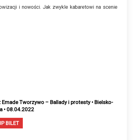
owizacji i nowości. Jak zwykle kabaretowi na scenie
z Emade Tworzywo – Ballady i protesty • Bielsko-
ła • 08.04.2022
UP BILET