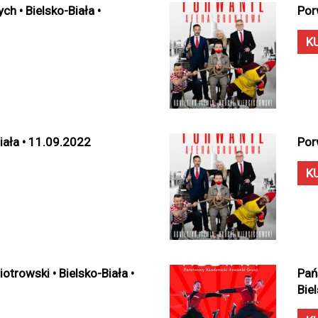
h • Bielsko-Biała •
Por
K
iała • 11.09.2022
Por
K
otrowski • Bielsko-Biała •
Pań
Bie