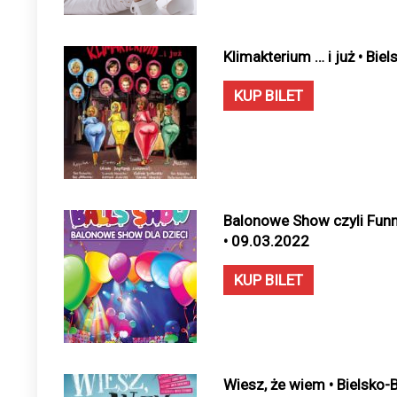
Klimakterium … i już • Bie
KUP BILET
Balonowe Show czyli Funny
• 09.03.2022
KUP BILET
Wiesz, że wiem • Bielsko-