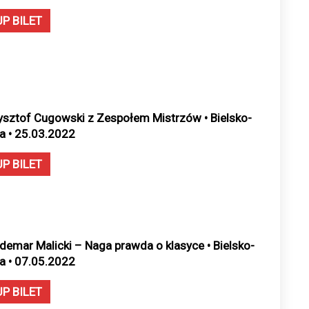
UP BILET
ysztof Cugowski z Zespołem Mistrzów • Bielsko-
ła • 25.03.2022
UP BILET
demar Malicki – Naga prawda o klasyce • Bielsko-
ła • 07.05.2022
UP BILET