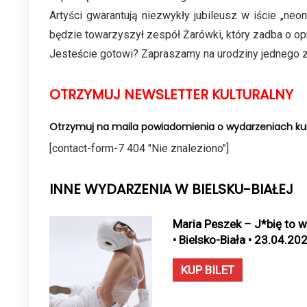
Artyści gwarantują niezwykły jubileusz w iście „ne
będzie towarzyszył zespół Żarówki, który zadba o o
Jesteście gotowi? Zapraszamy na urodziny jednego z
OTRZYMUJ NEWSLETTER KULTURALNY
Otrzymuj na maila powiadomienia o wydarzeniach kul
[contact-form-7 404 "Nie znaleziono"]
INNE WYDARZENIA W BIELSKU-BIAŁEJ
Maria Peszek – J*bię to w
• Bielsko-Biała • 23.04.20
KUP BILET