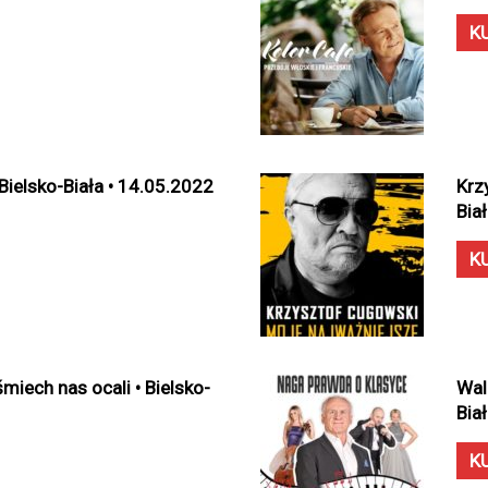
K
ielsko-Biała • 14.05.2022
Krz
Bia
K
miech nas ocali • Bielsko-
Wal
Bia
K