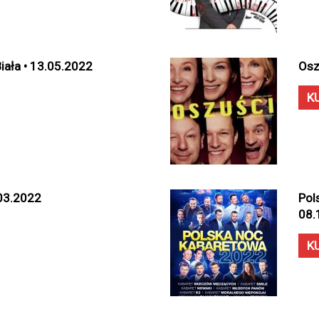
Biała • 13.05.2022
Osz
K
.03.2022
Pol
08.
K