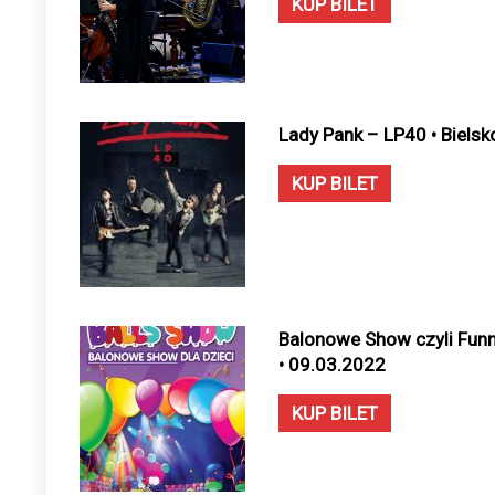
KUP BILET
Lady Pank – LP40 • Bielsk
KUP BILET
Balonowe Show czyli Funny
• 09.03.2022
KUP BILET