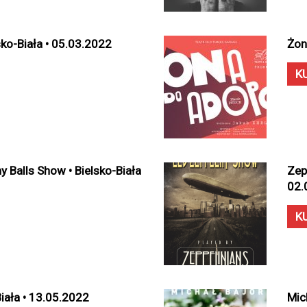
lsko-Biała • 05.03.2022
Żon
K
 Balls Show • Bielsko-Biała
Zep
02.
K
Biała • 13.05.2022
Mic