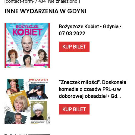
[contact-form-7 404 "Nie znaleziono"]
INNE WYDARZENIA W GDYNI
Bożyszcze Kobiet • Gdynia •
07.03.2022
KUP BILET
“Znaczek miłości”. Doskonała
komedia z czasów PRL-u w
doborowej obsadzie! • Gd...
KUP BILET