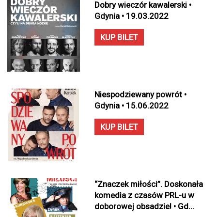
Dobry wieczór kawalerski •
Gdynia • 19.03.2022
KUP BILET
Niespodziewany powrót •
Gdynia • 15.06.2022
KUP BILET
“Znaczek miłości”. Doskonała
komedia z czasów PRL-u w
doborowej obsadzie! • Gd...