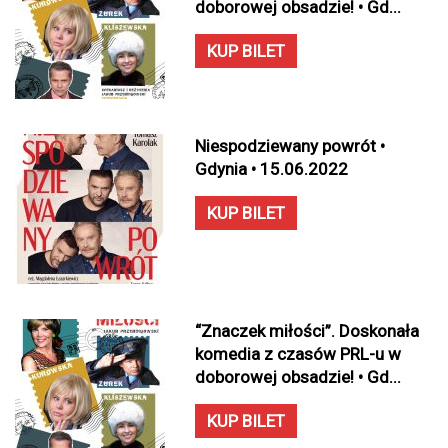
doborowej obsadzie! • Gd...
KUP BILET
Niespodziewany powrót •
Gdynia • 15.06.2022
KUP BILET
“Znaczek miłości”. Doskonała
komedia z czasów PRL-u w
doborowej obsadzie! • Gd...
KUP BILET