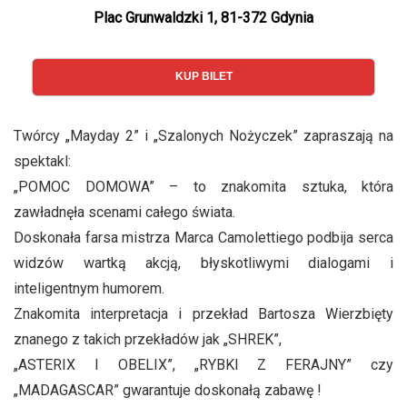
Plac Grunwaldzki 1, 81-372 Gdynia
KUP BILET
Twórcy „Mayday 2” i „Szalonych Nożyczek” zapraszają na
spektakl:
„POMOC DOMOWA” – to znakomita sztuka, która
zawładnęła scenami całego świata.
Doskonała farsa mistrza Marca Camolettiego podbija serca
widzów wartką akcją, błyskotliwymi dialogami i
inteligentnym humorem.
Znakomita interpretacja i przekład Bartosza Wierzbięty
znanego z takich przekładów jak „SHREK”,
„ASTERIX I OBELIX”, „RYBKI Z FERAJNY” czy
„MADAGASCAR” gwarantuje doskonałą zabawę !