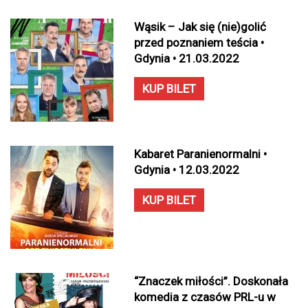
Wąsik – Jak się (nie)golić
przed poznaniem teścia •
Gdynia • 21.03.2022
KUP BILET
Kabaret Paranienormalni •
Gdynia • 12.03.2022
KUP BILET
“Znaczek miłości”. Doskonała
komedia z czasów PRL-u w