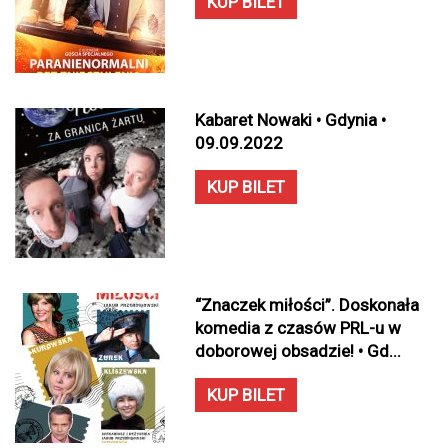
KUP BILET
Kabaret Nowaki • Gdynia •
09.09.2022
KUP BILET
“Znaczek miłości”. Doskonała
komedia z czasów PRL-u w
doborowej obsadzie! • Gd...
KUP BILET