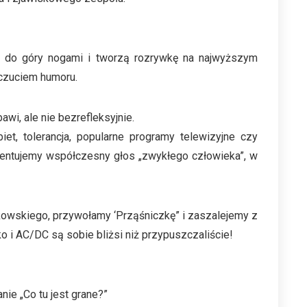
kę do góry nogami i tworzą rozrywkę na najwyższym
oczuciem humoru.
wi, ale nie bezrefleksyjnie.
et, tolerancja, popularne programy telewizyjne czy
zentujemy współczesny głos „zwykłego człowieka”, w
kowskiego, przywołamy ‘Prząśniczkę” i zaszalejemy z
zko i AC/DC są sobie bliżsi niż przypuszczaliście!
e „Co tu jest grane?”