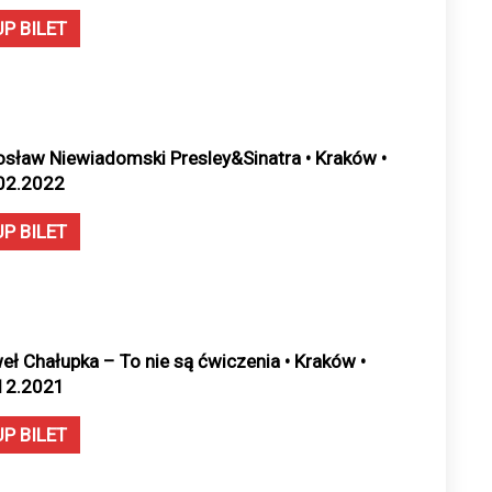
UP BILET
osław Niewiadomski Presley&Sinatra • Kraków •
02.2022
UP BILET
eł Chałupka – To nie są ćwiczenia • Kraków •
12.2021
UP BILET