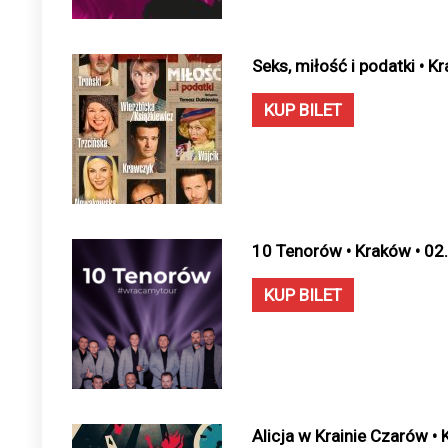
Seks, miłość i podatki • 
KUP BILET
10 Tenorów • Kraków • 02
KUP BILET
Alicja w Krainie Czarów •