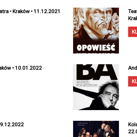
atra • Kraków • 11.12.2021
Tea
Kra
K
Kraków • 10.01.2022
And
K
09.12.2022
Kol
22.