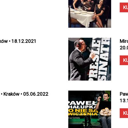
K
aków • 18.12.2021
Mir
20.
K
• Kraków • 05.06.2022
Paw
13.
K