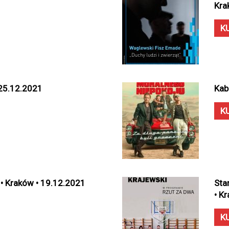
Kra
K
 25.12.2021
Kab
K
 • Kraków • 19.12.2021
Sta
• K
K