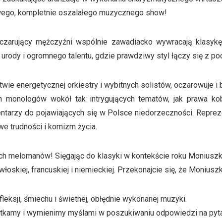
ego, kompletnie oszalałego muzycznego show!
 i czarujący mężczyźni wspólnie zawadiacko wywracają klasy
 urody i ogromnego talentu, gdzie prawdziwy styl łączy się z p
e energetycznej orkiestry i wybitnych solistów, oczarowuje i ba
 monologów wokół tak intrygujących tematów, jak prawa kobi
tarzy do pojawiających się w Polsce niedorzeczności. Repre
e trudności i komizm życia.
ych melomanów! Sięgając do klasyki w kontekście roku Moniusz
włoskiej, francuskiej i niemieckiej. Przekonajcie się, że Monius
eksji, śmiechu i świetnej, obłędnie wykonanej muzyki.
kamy i wymienimy myślami w poszukiwaniu odpowiedzi na pytani