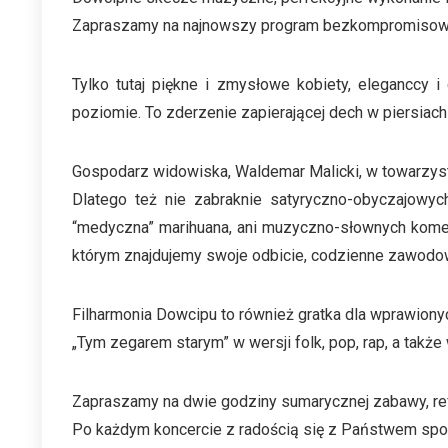
Zapraszamy na najnowszy program bezkompromisow
Tylko tutaj piękne i zmysłowe kobiety, eleganccy
poziomie. To zderzenie zapierającej dech w piersiach
Gospodarz widowiska, Waldemar Malicki, w towarzystwi
Dlatego też nie zabraknie satyryczno-obyczajowych
“medyczna” marihuana, ani muzyczno-słownych komen
którym znajdujemy swoje odbicie, codzienne zawodow
Filharmonia Dowcipu to również gratka dla wprawion
„Tym zegarem starym” w wersji folk, pop, rap, a także 
Zapraszamy na dwie godziny sumarycznej zabawy, refl
Po każdym koncercie z radością się z Państwem spot