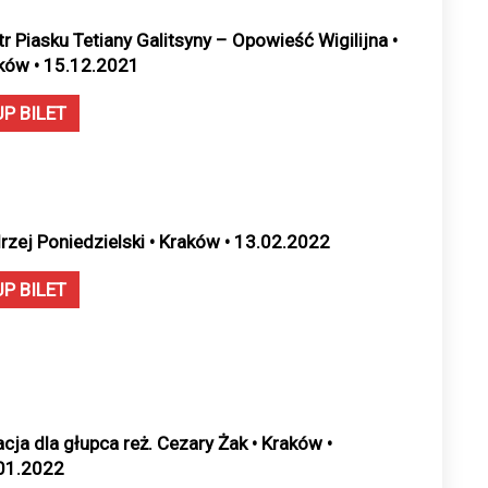
tr Piasku Tetiany Galitsyny – Opowieść Wigilijna •
ków • 15.12.2021
UP BILET
rzej Poniedzielski • Kraków • 13.02.2022
UP BILET
acja dla głupca reż. Cezary Żak • Kraków •
01.2022