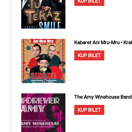
KUP BILET
Kabaret Ani Mru-Mru • Kr
KUP BILET
The Amy Winehouse Band 
KUP BILET