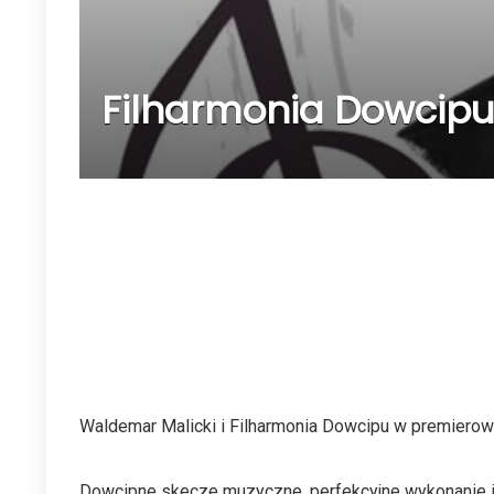
Filharmonia Dowcipu 
Waldemar Malicki i Filharmonia Dowcipu w premierowy
Dowcipne skecze muzyczne, perfekcyjne wykonanie i