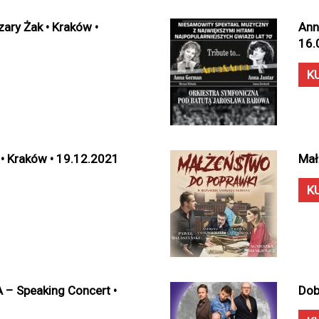
zary Żak • Kraków •
Ann
16.
K
 • Kraków • 19.12.2021
Mał
K
 Speaking Concert •
Dob