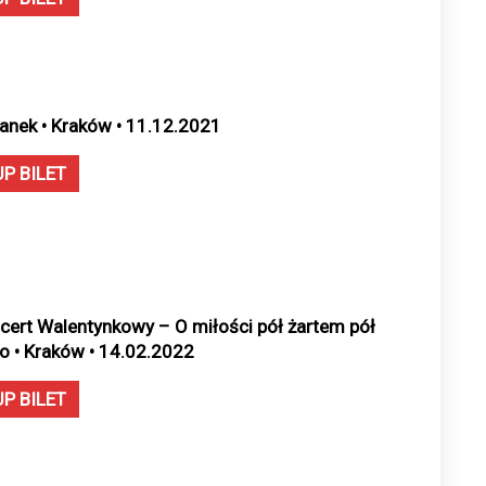
anek • Kraków • 11.12.2021
UP BILET
cert Walentynkowy – O miłości pół żartem pół
io • Kraków • 14.02.2022
UP BILET