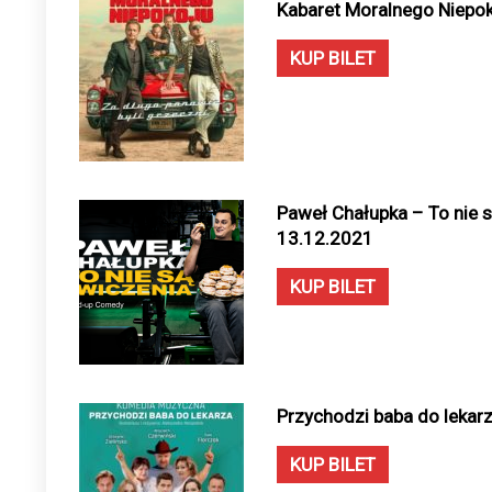
Kabaret Moralnego Niepok
KUP BILET
Paweł Chałupka – To nie s
13.12.2021
KUP BILET
Przychodzi baba do lekarz
KUP BILET