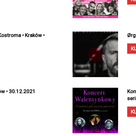
 Kostroma • Kraków •
Ørg
K
ów • 30.12.2021
Kon
ser
K