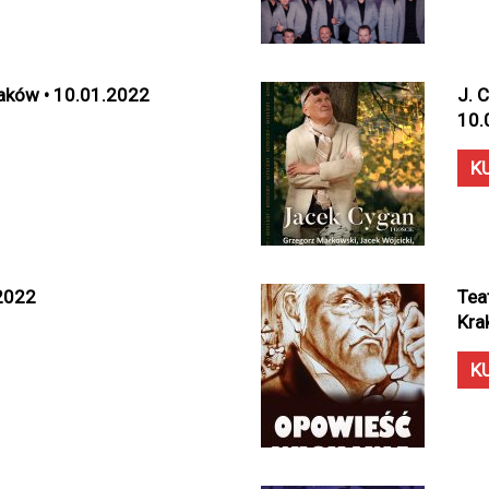
Kraków • 10.01.2022
J. 
10.
K
.2022
Tea
Kra
K