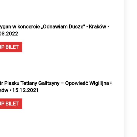
Cygan w koncercie „Odnawiam Dusze” • Kraków •
03.2022
UP BILET
tr Piasku Tetiany Galitsyny – Opowieść Wigilijna •
ków • 15.12.2021
UP BILET