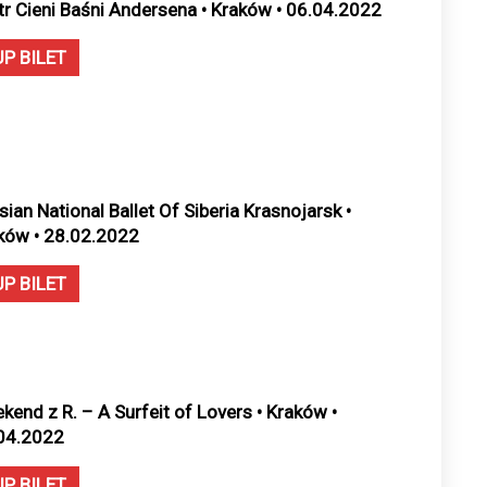
tr Cieni Baśni Andersena • Kraków • 06.04.2022
UP BILET
sian National Ballet Of Siberia Krasnojarsk •
ków • 28.02.2022
UP BILET
kend z R. – A Surfeit of Lovers • Kraków •
04.2022
UP BILET