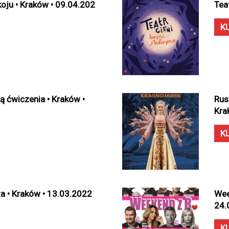
oju • Kraków • 09.04.202
Tea
K
ą ćwiczenia • Kraków •
Rus
Kra
K
a • Kraków • 13.03.2022
Wee
24.
K