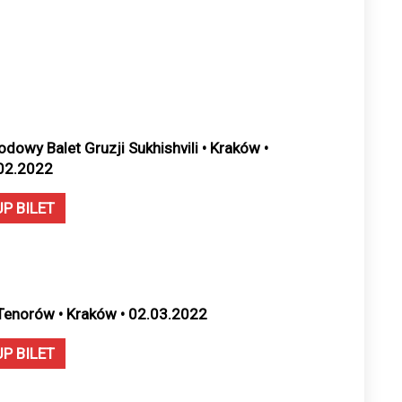
odowy Balet Gruzji Sukhishvili • Kraków •
02.2022
UP BILET
Tenorów • Kraków • 02.03.2022
UP BILET