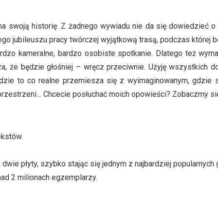
 swoją historię. Z żadnego wywiadu nie da się dowiedzieć o m
jubileuszu pracy twórczej wyjątkową trasą, podczas której będ
ardzo kameralne, bardzo osobiste spotkanie. Dlatego też wymag
a, że będzie głośniej – wręcz przeciwnie. Użyję wszystkich 
dzie to co realne przemiesza się z wyimaginowanym, gdzie 
h przestrzeni… Chcecie posłuchać moich opowieści? Zobaczmy si
ekstów.
dwie płyty, szybko stając się jednym z najbardziej popularnych
ad 2 milionach egzemplarzy.