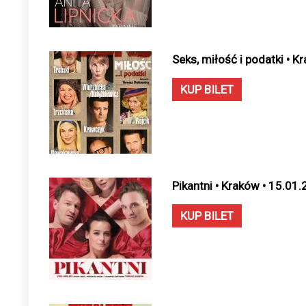
Seks, miłość i podatki • 
KUP BILET
Pikantni • Kraków • 15.01
KUP BILET