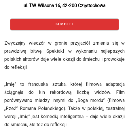
ul. T.W. Wilsona 16, 42-200 Częstochowa
KUP BILET
Zwyczajny wieczór w gronie przyjaciół zmienia się w
prawdziwą bitwę. Spektakl w wykonaniu najlepszych
polskich aktorów daje wiele okazji do śmiechu i prowokuje
do refleksji.
„Imię” to francuska sztuka, której filmowa adaptacja
ściągnęła do kin rekordową liczbę widzów. Film
porównywano miedzy innymi do „Boga mordu” (filmowa
„Rzeź” Romana Polańskiego). Także w polskiej, teatralnej
wersji „Imię” jest komedią inteligentną – daje wiele okazji
do śmiechu, ale też do refleksji.