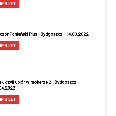
UP BILET
czór Panieński Plus • Bydgoszcz • 14.03.2022
UP BILET
ek, czyli upiór w moherze 2 • Bydgoszcz •
04.2022
UP BILET