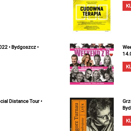
K
022 • Bydgoszcz •
Wee
14.
K
ial Distance Tour •
Grz
Byd
K