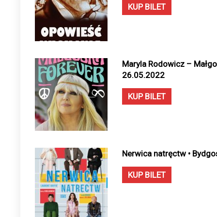
KUP BILET
Maryla Rodowicz – Małgoś
26.05.2022
KUP BILET
Nerwica natręctw • Bydgo
KUP BILET