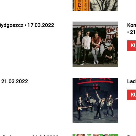
 Bydgoszcz • 17.03.2022
Kon
• 2
K
• 21.03.2022
Lad
K