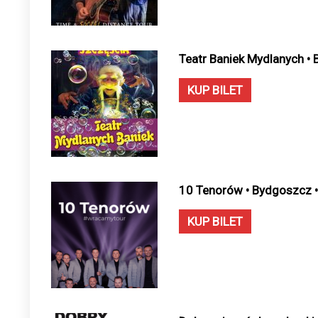
Teatr Baniek Mydlanych •
KUP BILET
10 Tenorów • Bydgoszcz 
KUP BILET