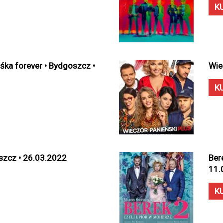
K
ka forever • Bydgoszcz •
Wie
K
szcz • 26.03.2022
Ber
11.
K