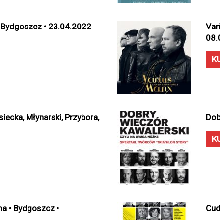
 Bydgoszcz • 23.04.2022
Var
08.
K
iecka, Młynarski, Przybora,
Dob
K
na • Bydgoszcz •
Cud