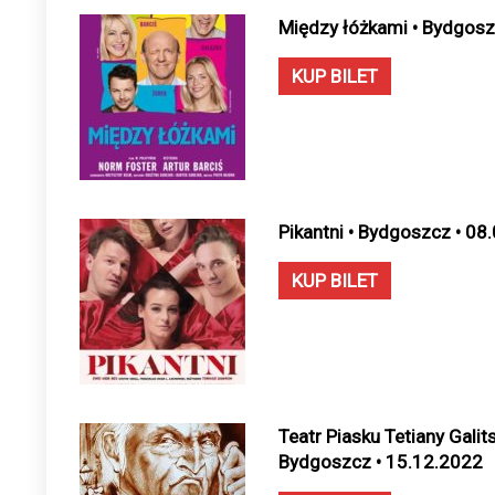
Między łóżkami • Bydgosz
KUP BILET
Pikantni • Bydgoszcz • 08
KUP BILET
Teatr Piasku Tetiany Galit
Bydgoszcz • 15.12.2022