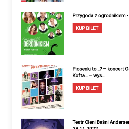
Przygoda z ogrodnikiem •
KUP BILET
Piosenki to…? – koncert Os
Kofta… – wys...
KUP BILET
Teatr Cieni Baśni Anderse
23.11.2022