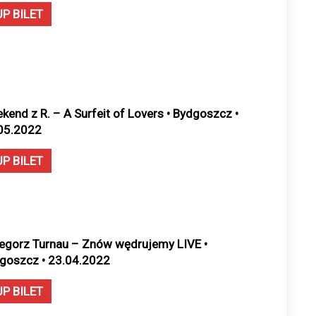
UP BILET
kend z R. – A Surfeit of Lovers • Bydgoszcz •
05.2022
UP BILET
egorz Turnau – Znów wędrujemy LIVE •
goszcz • 23.04.2022
UP BILET