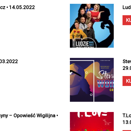
cz • 14.05.2022
Lud
K
.03.2022
Ste
29.
K
syny – Opowieść Wigilijna •
T.L
13.