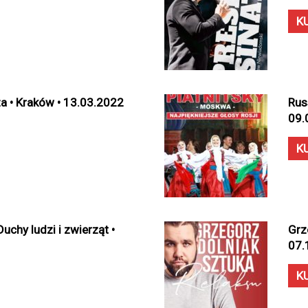
K
a • Kraków • 13.03.2022
Rus
09.
K
chy ludzi i zwierząt •
Grz
07.
K