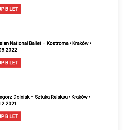
UP BILET
sian National Ballet – Kostroma • Kraków •
03.2022
UP BILET
egorz Dolniak – Sztuka Relaksu • Kraków •
12.2021
UP BILET