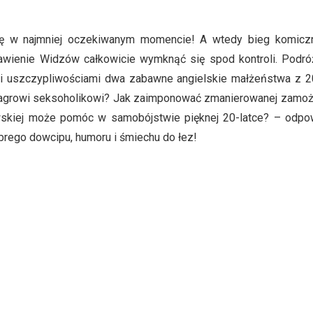
się w najmniej oczekiwanym momencie! A wtedy bieg komiczn
bawienie Widzów całkowicie wymknąć się spod kontroli. Podró
i uszczypliwościami dwa zabawne angielskie małżeństwa z 2
wagrowi seksoholikowi? Jak zaimponować zmanierowanej zamożne
skiej może pomóc w samobójstwie pięknej 20-latce? – odpow
brego dowcipu, humoru i śmiechu do łez!