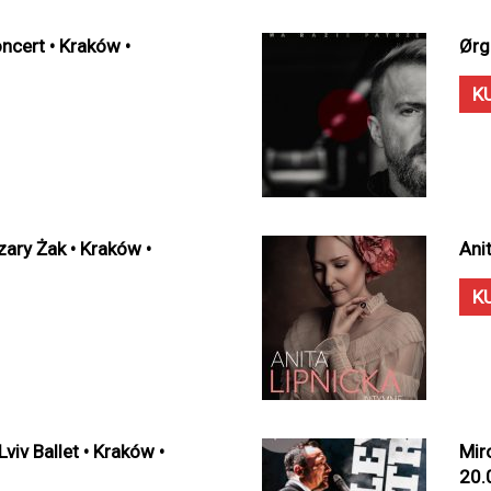
ncert • Kraków •
Ørg
K
zary Żak • Kraków •
Ani
K
viv Ballet • Kraków •
Mir
20.