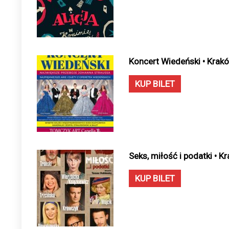
Koncert Wiedeński • Krak
KUP BILET
Seks, miłość i podatki • 
KUP BILET