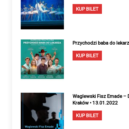
KUP BILET
Przychodzi baba do lekarz
KUP BILET
Waglewski Fisz Emade – Du
Kraków • 13.01.2022
KUP BILET