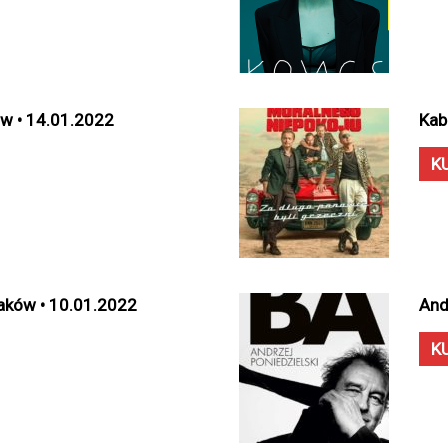
ów • 14.01.2022
Kab
K
Kraków • 10.01.2022
And
K