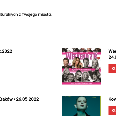
turalnych z Twojego miasta.
2.2022
Wee
24.
K
 Kraków • 26.05.2022
Kov
K