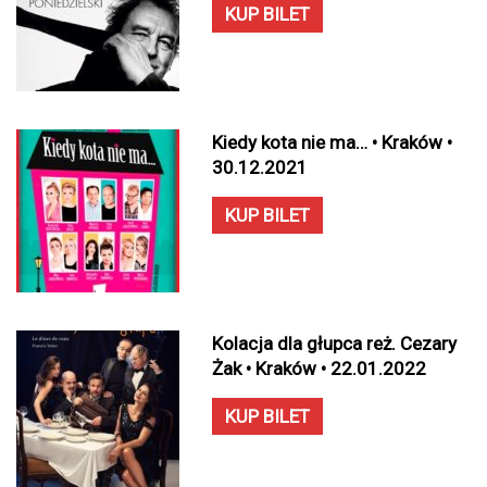
KUP BILET
Kiedy kota nie ma… • Kraków •
30.12.2021
KUP BILET
Kolacja dla głupca reż. Cezary
Żak • Kraków • 22.01.2022
KUP BILET