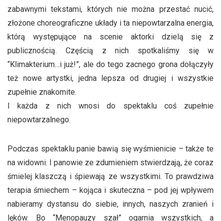
zabawnymi tekstami, których nie można przestać nucić,
złożone choreograficzne układy i ta niepowtarzalna energia,
którą występujące na scenie aktorki dzielą się z
publicznością. Częścią z nich spotkaliśmy się w
“Klimakterium…i już!”, ale do tego zacnego grona dołączyły
też nowe artystki, jedna lepsza od drugiej i wszystkie
zupełnie znakomite.
I każda z nich wnosi do spektaklu coś zupełnie
niepowtarzalnego.
Podczas spektaklu panie bawią się wyśmienicie – także te
na widowni. I panowie ze zdumieniem stwierdzają, że coraz
śmielej klaszczą i śpiewają ze wszystkimi. To prawdziwa
terapia śmiechem – kojąca i skuteczna – pod jej wpływem
nabieramy dystansu do siebie, innych, naszych zranień i
lęków. Bo “Menopauzy szał” ogarnia wszystkich, a