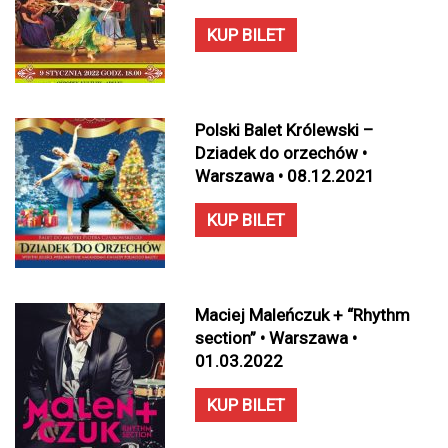
KUP BILET
Polski Balet Królewski –
Dziadek do orzechów •
Warszawa • 08.12.2021
KUP BILET
Maciej Maleńczuk + “Rhythm
section” • Warszawa •
01.03.2022
KUP BILET