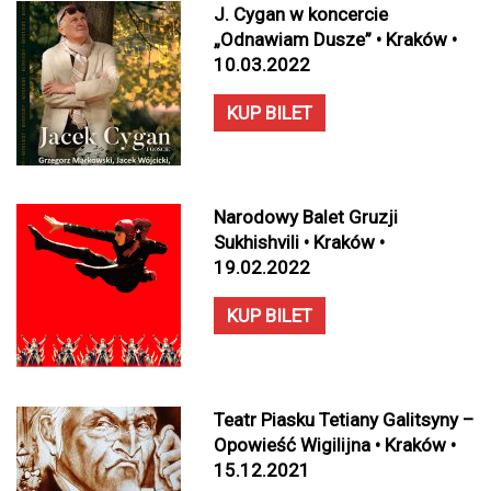
J. Cygan w koncercie
„Odnawiam Dusze” • Kraków •
10.03.2022
KUP BILET
Narodowy Balet Gruzji
Sukhishvili • Kraków •
19.02.2022
KUP BILET
Teatr Piasku Tetiany Galitsyny –
Opowieść Wigilijna • Kraków •
15.12.2021