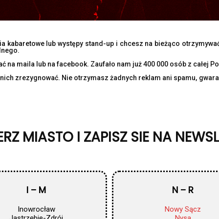
enia kabaretowe lub występy stand-up i chcesz na bieżąco otrzymyw
lnego.
a maila lub na facebook. Zaufało nam już 400 000 osób z całej Pols
nich zrezygnować. Nie otrzymasz żadnych reklam ani spamu, gwaran
RZ MIASTO I ZAPISZ SIE NA NEWS
I – M
N – R
Inowrocław
Nowy Sącz
Jastrzębie-Zdrój
Nysa