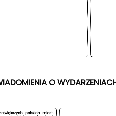
IADOMIENIA O WYDARZENIAC
jwiększych polskich miast.