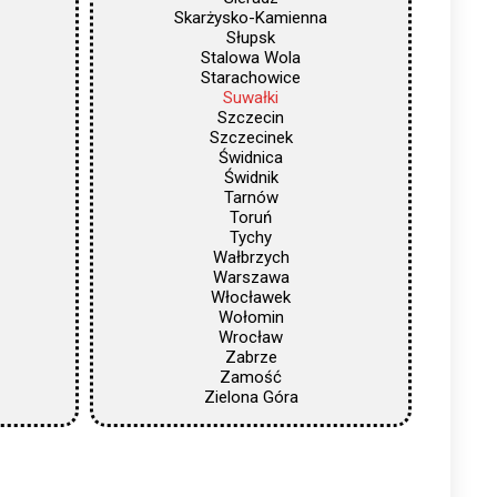
Skarżysko-Kamienna
Słupsk
Stalowa Wola
Starachowice
Suwałki
Szczecin
Szczecinek
Świdnica
Świdnik
Tarnów
Toruń
Tychy
Wałbrzych
Warszawa
Włocławek
Wołomin
Wrocław
Zabrze
Zamość
Zielona Góra