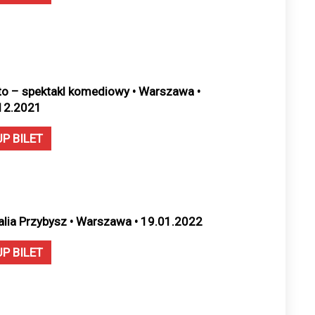
to – spektakl komediowy • Warszawa •
12.2021
UP BILET
alia Przybysz • Warszawa • 19.01.2022
UP BILET