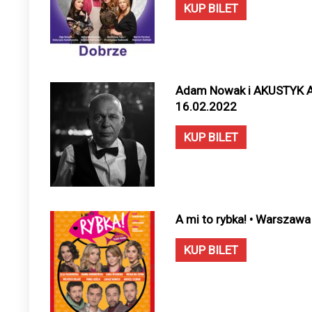
KUP BILET
Adam Nowak i AKUSTYK A
16.02.2022
KUP BILET
A mi to rybka! • Warszawa
KUP BILET