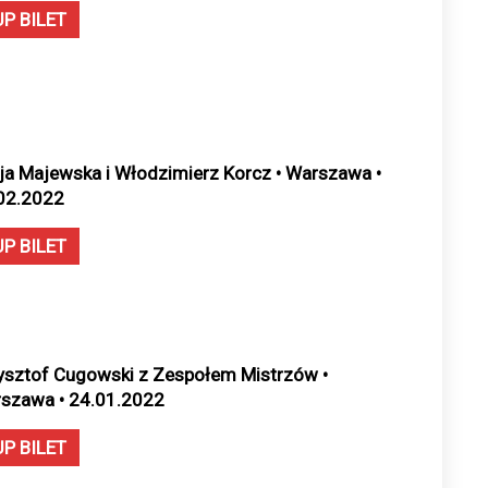
UP BILET
cja Majewska i Włodzimierz Korcz • Warszawa •
02.2022
UP BILET
ysztof Cugowski z Zespołem Mistrzów •
szawa • 24.01.2022
UP BILET