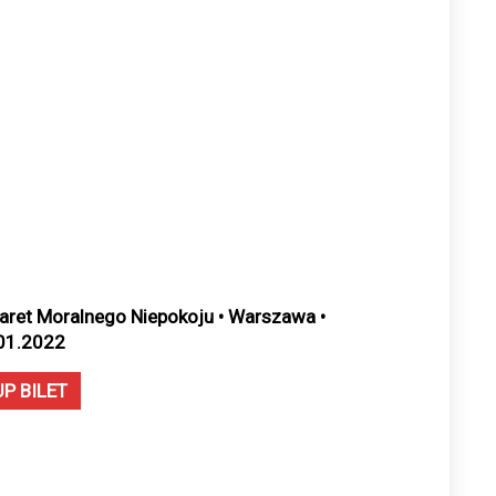
aret Moralnego Niepokoju • Warszawa •
01.2022
UP BILET