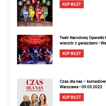
KUP BILET
Teatr Narodowy Operetki 
wieczór z gwiazdami • War
KUP BILET
Czas dla nas – komediowy
Warszawa • 09.03.2022
KUP BILET