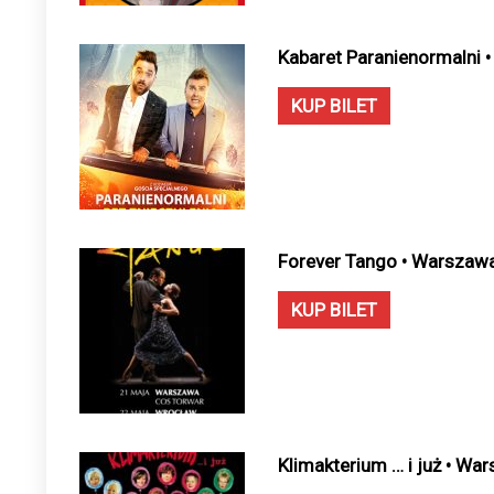
Kabaret Paranienormalni 
KUP BILET
Forever Tango • Warszawa
KUP BILET
Klimakterium … i już • Wa