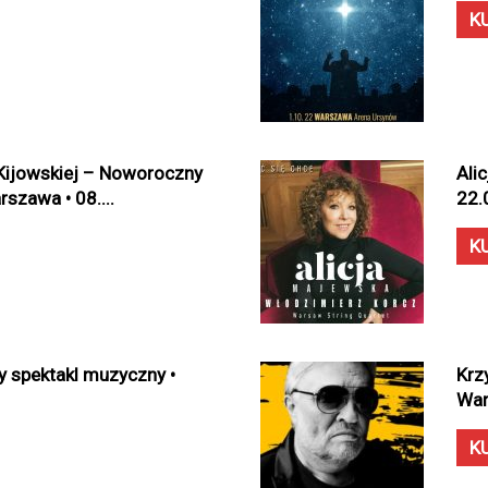
K
Kijowskiej – Noworoczny
Ali
szawa • 08....
22.
K
 spektakl muzyczny •
Krz
War
K