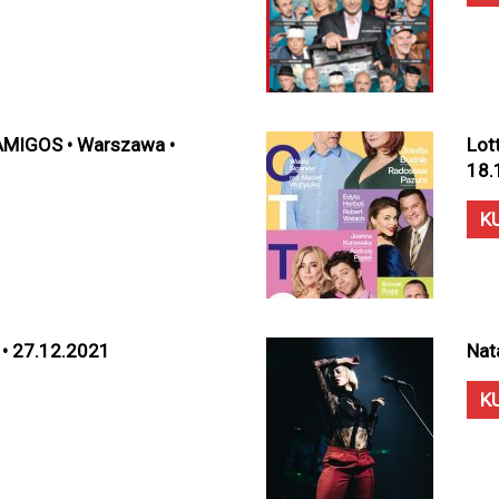
MIGOS • Warszawa •
Lot
18.
K
 • 27.12.2021
Nat
K