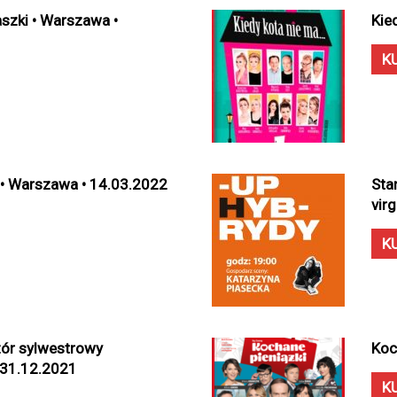
szki • Warszawa •
Kie
K
p • Warszawa • 14.03.2022
Sta
virg
K
zór sylwestrowy
Koc
 31.12.2021
K