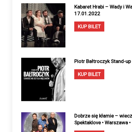
Kabaret Hrabi – Wady i Wa
17.01.2022
KUP BILET
Piotr Bałtroczyk Stand-u
KUP BILET
Dobrze się kłamie – wiec
Spektaklove • Warszawa •