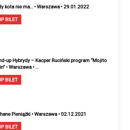
dy kota nie ma… • Warszawa • 29.01.2022
UP BILET
nd-up Hybrydy – Kacper Ruciński program “Mojito
in” • Warszawa • ...
UP BILET
hane Pieniążki • Warszawa • 02.12.2021
UP BILET